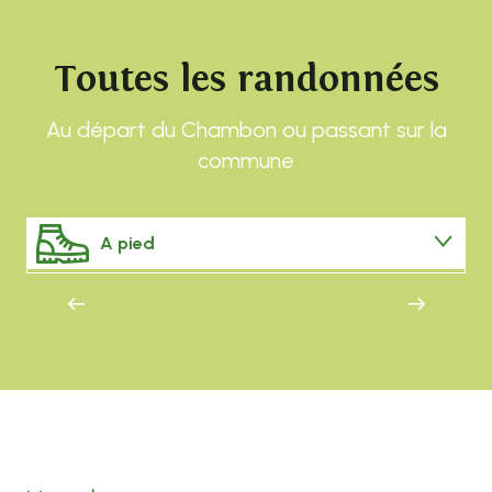
Toutes les randonnées
Au départ du Chambon ou passant sur la
commune
PR031 La Chau de Laroue
A pied
VTT
Mazet-Saint-Voy
Cyclo
Trail