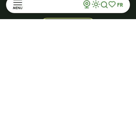
lechambonsurlignon@ot-hautlignon.com
FR
MENU
Recherche
Voir les favor
+ 33 (0)4 71 59 71 56
Accueil
Ouvert toute l'année et 7j/7 en saison
Découvrir
TENCE
32 Grande Rue - 43190
Séjourner
tence@ot-hautlignon.com
S'informer
+ 33 (0)4 71 59 71 56
Ouvert en saison