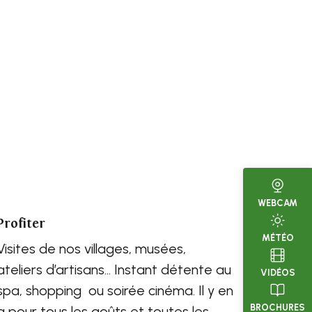
WEBCAM
Profiter
MÉTÉO
Visites de nos villages, musées,
ateliers d’artisans… Instant détente au
VIDÉOS
spa, shopping ou soirée cinéma. Il y en
BROCHURES
a pour tous les goûts et toutes les