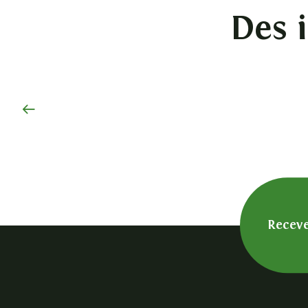
Des i
Nos circuits Trail
Receve