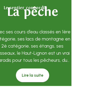
La pêche
Le sentier concordia
ec ses cours d’eau classés en 1ère
tégorie, ses lacs de montagne en
2è catégorie, ses étangs, ses
isseaux, le Haut-Lignon est un vrai
radis pour tous les pêcheurs, du...
Lire la suite
La Plage au Chambon