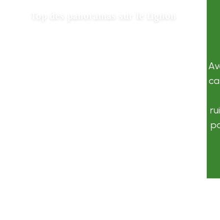
Top des panoramas sur le Lignon
Av
ca
ru
pa
Lac de Lavalette