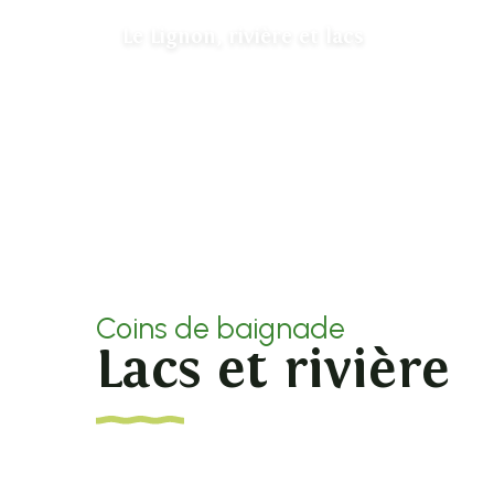
Le Lignon, rivière et lacs
Coins de baignade
Lacs et rivière
Lac de Devesset