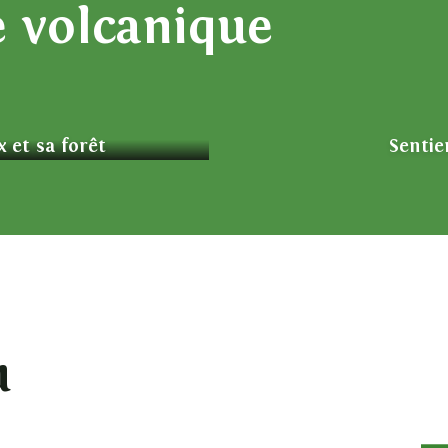
e volcanique
x et sa forêt
Sentie
Coucher de 
u