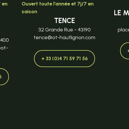
7 en
Ouvert toute l'année et 7j/7 en
saison
LE 
TENCE
32 Grande Rue - 43190
plac
tence@ot-hautlignon.com
3400
@ot-
+ 33 (0)4 71 59 71 56
6