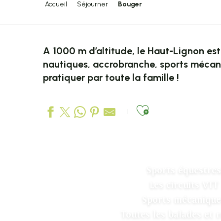
Accueil
Séjourner
Bouger
A 1000 m d’altitude, le Haut-Lignon est 
nautiques, accrobranche, sports mécaniq
pratiquer par toute la famille !
Ajouter aux
Sports équestres
Les circuits VTT
Sports mécanique
Toutes les balades et 