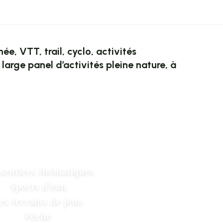
e, VTT, trail, cyclo, activités
arge panel d’activités pleine nature, à
 sentiers thématiques
Sports d’eau
es terrains de jeux
Pêche