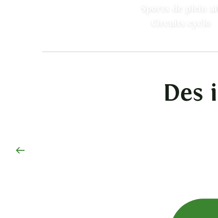
Sports de plein ai
Circuits cyclo
Des i
Le Mazet-Saint-Voy