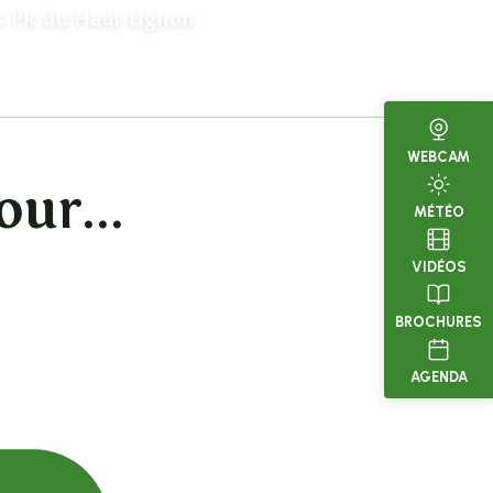
s PR du Haut-Lignon
WEBCAM
our...
MÉTÉO
VIDÉOS
BROCHURES
Sema
AGENDA