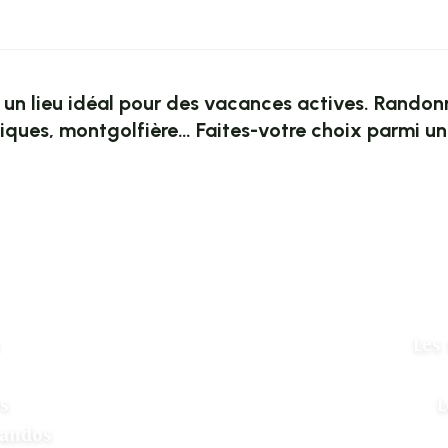
un lieu idéal pour des vacances actives. Randonné
ues, montgolfière… Faites-votre choix parmi un l
 favoris
Les
s
L
randos