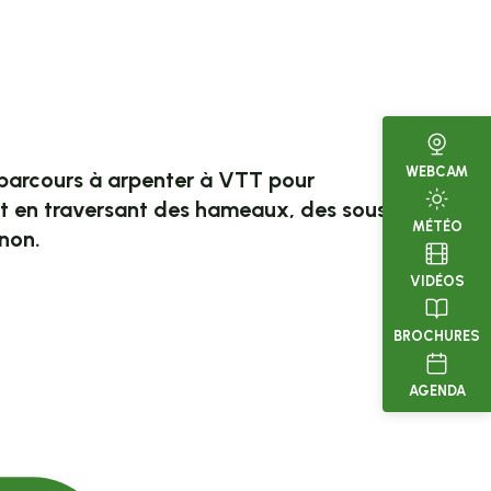
avoris
WEBCAM
 parcours à arpenter à VTT pour
ut en traversant des hameaux, des sous-
MÉTÉO
gnon.
VIDÉOS
BROCHURES
AGENDA