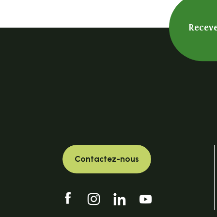
7 - Vers le Pic du Lizieux
13 - Du Lignon à Pouzols
Receve
2 - Le Bois de Peybrousson
10 - Vers le Suc du Mounier
6 - Vers le Pont de Mars
12 - La Roche Druidique de Crouzilhac
5 - Du Lignon au Lac de Devesset
8 - Le Plateau
Contactez-nous