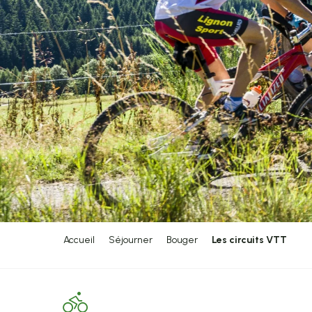
Accueil
Séjourner
Bouger
Les circuits VTT