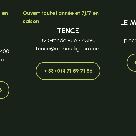
7 en
Ouvert toute l'année et 7j/7 en
saison
LE 
TENCE
32 Grande Rue - 43190
plac
tence@ot-hautlignon.com
3400
@ot-
+ 33 (0)4 71 59 71 56
6