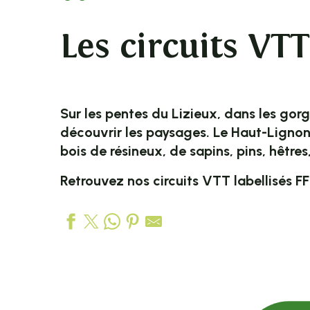
Les circuits VTT
Sur les pentes du Lizieux, dans les go
découvrir les paysages. Le Haut-Lignon
bois de résineux, de sapins, pins, hêtre
Retrouvez nos circuits VTT labellisés F
11 - Vers Lavalette
9 - En famille au Lizieux
Tour de Pays VTT Ardèche Hautes Vallées (étape 3) : de 
1 - La Bruyère