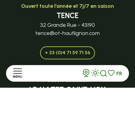
Ouvert toute l'année et 7j/7 en saison
TENCE
32 Grande Rue - 43190
tence@ot-hautlignon.com
+ 33 (0)4 71 59 71 56
FR
MENU
Recherche
Voir les favor
Ouvert en saison
LE MAZET-SAINT-VOY
Accueil
Halle Fermière
place des droits de l'Homme
Découvrir
+ 33 (0)4 71 59 71 56