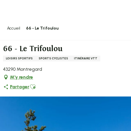
Aller
au
contenu
principal
Accueil
66 - Le Trifoulou
66 - Le Trifoulou
LOISIRS SPORTIFS
SPORTS CYCLISTES
ITINÉRAIRE VTT
43290 Montregard
M'y rendre
Ajouter aux favoris
Partager