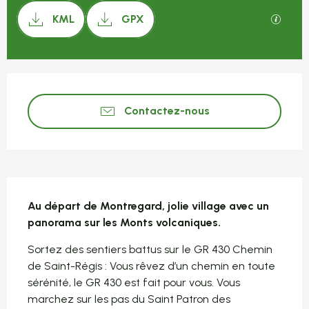
Documentation
SECTI
KML
GPX
Ouverture et coordonnées
Contactez-nous
Description
Au départ de Montregard, jolie village avec un 
panorama sur les Monts volcaniques.
Sortez des sentiers battus sur le GR 430 Chemin 
de Saint-Régis : Vous rêvez d’un chemin en toute 
sérénité, le GR 430 est fait pour vous. Vous 
marchez sur les pas du Saint Patron des 