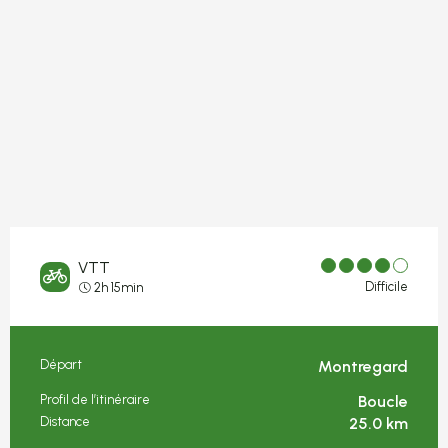
VTT
Difficile
2h 15min
Départ
Montregard
Informations pratiques
Profil de l’itinéraire
Boucle
Distance
25.0 km