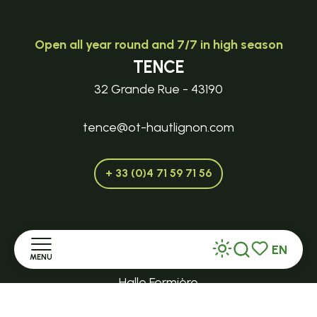
Open all year round and 7/7 in high season
TENCE
32 Grande Rue - 43190
tence@ot-hautlignon.com
+ 33 (0)4 71 59 71 56
Open in season
EN
LE MAZET-SAINT-VOY
MENU
Search
Voir les favor
Halle Fermière
Home