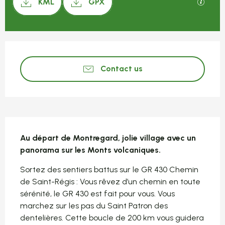
GPX / 
KML
GPX
Opening hours & contact detail
Contact us
Description
Au départ de Montregard, jolie village avec un 
panorama sur les Monts volcaniques.
Sortez des sentiers battus sur le GR 430 Chemin 
de Saint-Régis : Vous rêvez d’un chemin en toute 
sérénité, le GR 430 est fait pour vous. Vous 
marchez sur les pas du Saint Patron des 
dentelières. Cette boucle de 200 km vous guidera 