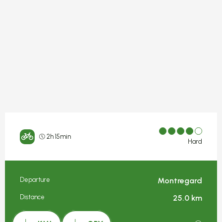
2h 15min
Hard
Departure
Montregard
Practical information
Distance
25.0 km
Documentation