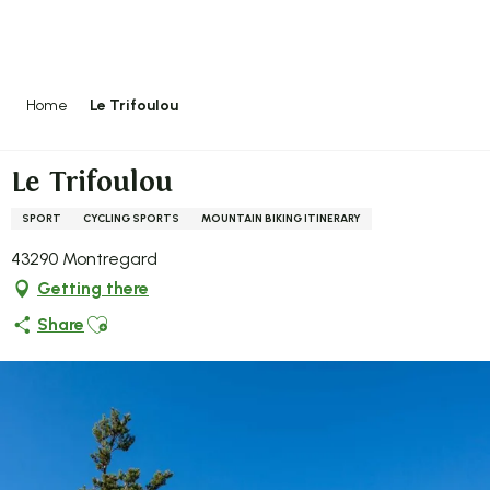
Aller
au
contenu
principal
Home
Le Trifoulou
Le Trifoulou
SPORT
CYCLING SPORTS
MOUNTAIN BIKING ITINERARY
43290 Montregard
Getting there
Ajouter aux favoris
Share