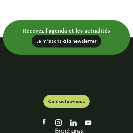
Association pour le Patrimoine du Plateau Vivarais Lignon
Calibert en scène
Rando du Haut-Lignon
Les Amis de l'Eglise de Saint-Voy
Recevez l'agenda et les actualités
Environnement et Patrimoine
A.A.P.P.M.A. Tence Montfaucon
Je m'inscris à la newsletter
Les Amis du Vieux Tence
Association Cinéma Scoop
Association Jubilons !
Association Ciné Tence
Les amis du Château de Montivert
Les Amis du Lieu de Mémoire
Contactez-nous
Brochures