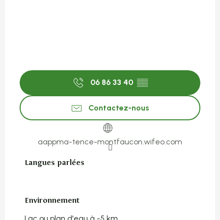
06 86 33 40
▒▒
Contactez-nous
aappma-tence-montfaucon.wifeo.com
Langues parlées
Langues parlées
Environnement
Environnement
Lac ou plan d'eau à -5 km