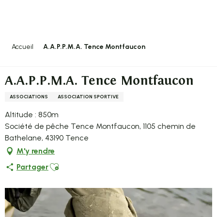
Aller
au
contenu
principal
Accueil
A.A.P.P.M.A. Tence Montfaucon
A.A.P.P.M.A. Tence Montfaucon
ASSOCIATIONS
ASSOCIATION SPORTIVE
Altitude : 850m
Société de pêche Tence Montfaucon, 1105 chemin de
Bathelane, 43190 Tence
M'y rendre
Ajouter aux favoris
Partager