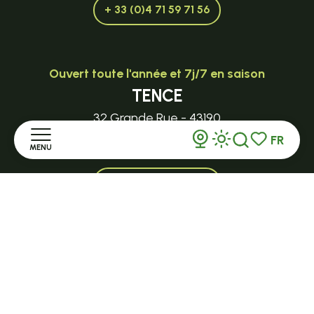
+ 33 (0)4 71 59 71 56
Ouvert toute l'année et 7j/7 en saison
TENCE
32 Grande Rue - 43190
tence@ot-hautlignon.com
FR
MENU
Recherche
Voir les favor
+ 33 (0)4 71 59 71 56
Accueil
Ouvert en saison
Découvrir
LE MAZET-SAINT-VOY
Halle Fermière
Séjourner
place des droits de l'Homme