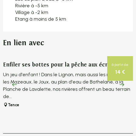
Rivière à -5 km
Village à -2 km
Etang à moins de 5 km
En lien avec
Enfiler ses bottes pour la pêche aux écrevisses
P
à partir de
14
€
Un jeu d'enfant ! Dans le Lignon, mais aussi les ruisseaux
S
les Mazeaux, le Joux, au plan d'eau de Bathelane, à la
o
Planche de Lavalette, nos rivières offrent un beau terrain
c
de...
Tence