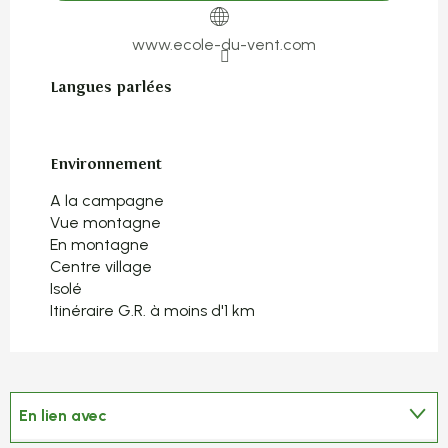
www.ecole-du-vent.com
Langues parlées
Langues parlées
Environnement
Environnement
A la campagne
Vue montagne
En montagne
Centre village
Isolé
Itinéraire G.R. à moins d'1 km
En lien avec