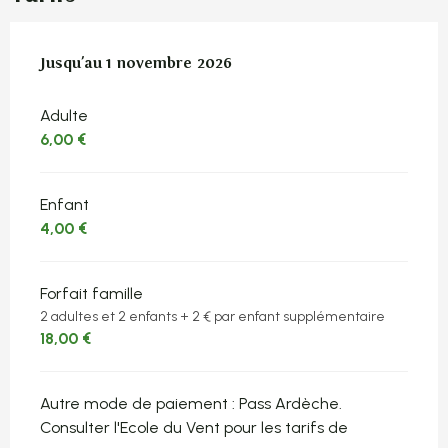
Du
Jusqu'au
23 mars 2026
1 novembre 2026
au
1 novembre 2026
Adulte
6,00 €
Enfant
4,00 €
Forfait famille
2 adultes et 2 enfants + 2 € par enfant supplémentaire
18,00 €
Autre mode de paiement : Pass Ardèche.
Consulter l'Ecole du Vent pour les tarifs de