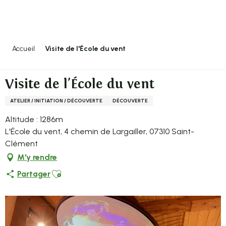
Aller
au
contenu
principal
Accueil
Visite de l'École du vent
Visite de l'École du vent
ATELIER / INITIATION / DÉCOUVERTE
DÉCOUVERTE
Altitude : 1286m
L'École du vent, 4 chemin de Largailler, 07310 Saint-
Clément
M'y rendre
Ajouter aux favoris
Partager