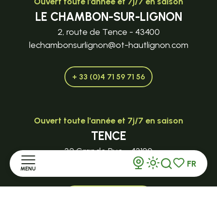
Ouvert toute l'année et 7j/7 en saison
LE CHAMBON-SUR-LIGNON
2, route de Tence - 43400
lechambonsurlignon@ot-hautlignon.com
+ 33 (0)4 71 59 71 56
Ouvert toute l'année et 7j/7 en saison
TENCE
32 Grande Rue - 43190
FR
tence@ot-hautlignon.com
MENU
Recherche
Voir les favor
+ 33 (0)4 71 59 71 56
Accueil