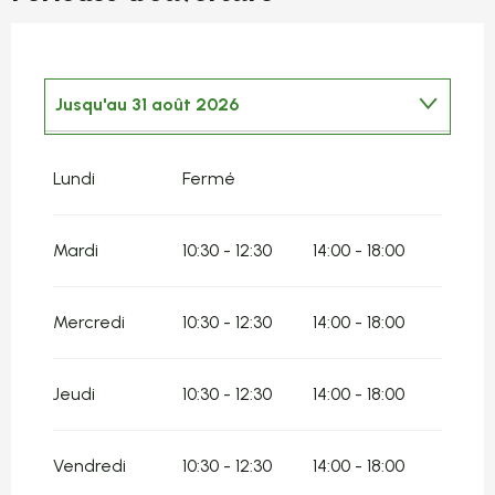
Jusqu'au
31 août 2026
Du
8 mai 2026
au
10 mai 2026
Lundi
Fermé
Du
11 mai 2026
au
17 mai 2026
Mardi
10:30 - 12:30
14:00 - 18:00
Du
18 mai 2026
au
7 juin 2026
Du
8 juin 2026
au
14 juin 2026
Mercredi
10:30 - 12:30
14:00 - 18:00
Du
15 juin 2026
au
5 juillet 2026
Jeudi
10:30 - 12:30
14:00 - 18:00
Du
1 septembre 2026
au
4 octobre 2026
Vendredi
10:30 - 12:30
14:00 - 18:00
Du
5 octobre 2026
au
11 octobre 2026