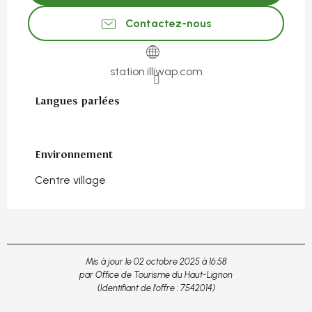
Contactez-nous
station.illiwap.com
Langues parlées
Langues parlées
Environnement
Environnement
Centre village
Mis à jour le 02 octobre 2025 à 16:58
par Office de Tourisme du Haut-Lignon
(Identifiant de l'offre :
7542014
)