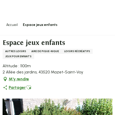
Aller
au
contenu
principal
Accueil
Espace jeux enfants
Espace jeux enfants
AUTRES LOISIRS
AIRE DE PIQUE-NIQUE
LOISIRS RÉCRÉATIFS
JEUX POUR ENFANTS
Altitude : 1100m
2 Allée des jardins, 43520 Mazet-Saint-Voy
M'y rendre
Ajouter aux favoris
Partager