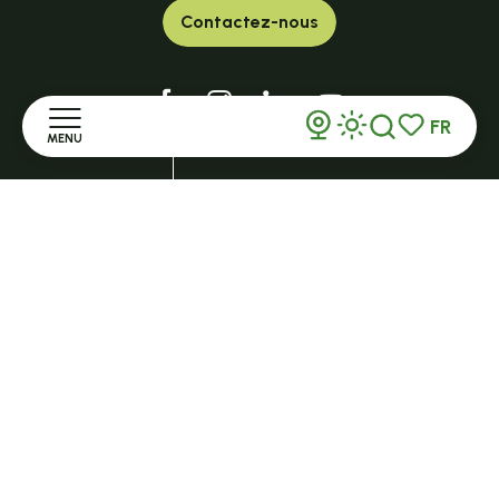
Contactez-nous
FR
Brochures
MENU
Recherche
Voir les favor
Groupes
Accueil
Espace Pro
Découvrir
Comment venir ?
Ouvert toute l'année et 7j/7 en saison
LE CHAMBON-SUR-LIGNON
Séjourner
2, route de Tence - 43400
lechambonsurlignon@ot-hautlignon.com
S'informer