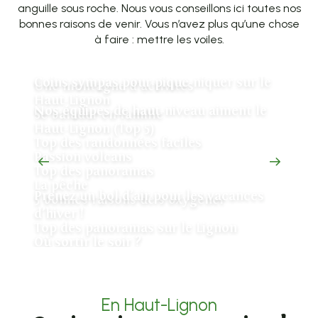
anguille sous roche. Nous vous conseillons ici toutes nos
bonnes raisons de venir. Vous n’avez plus qu’une chose
à faire : mettre les voiles.
Coins sympas pour pique-niquer sur le
Une montagne d’activités
Haut-Lignon
Nos équipes de haut-niveau aiment le
Se balader en famille
Haut-Lignon (Top 5)
Top des randonnées faciles
Passion volcans
Top des panoramas
La pêche
Prenez un bol d’air pour les vacances
5 bonnes raisons de s’oxygéner
d’hiver !
Top des panoramas sur le Lignon
Où sortir le soir ?
En Haut-Lignon