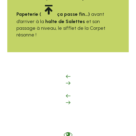
Papeterie (
ça passe fin…)
avant
d’arriver à la
halte de Salettes
et son
passage à niveau, le sifflet de la Corpet
résonne !