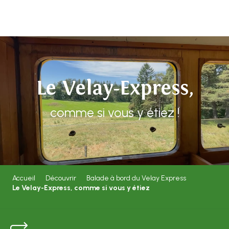
Aller
au
contenu
principal
Le Velay-Express,
comme si vous y étiez !
Accueil
Découvrir
Balade à bord du Velay Express
Le Velay-Express, comme si vous y étiez