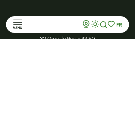
Ouvert toute l'année et 7j/7 en saison
FR
TENCE
MENU
Recherche
Voir les favor
32 Grande Rue - 43190
tence@ot-hautlignon.com
Accueil
+ 33 (0)4 71 59 71 56
Découvrir
Ouvert en saison
Séjourner
LE MAZET-SAINT-VOY
Halle Fermière
S'informer
place des droits de l'Homme