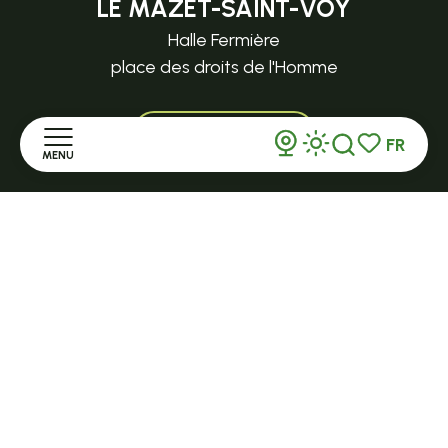
LE MAZET-SAINT-VOY
Halle Fermière
place des droits de l'Homme
+ 33 (0)4 71 59 71 56
FR
MENU
Recherche
Voir les favor
Accueil
Découvrir
Séjourner