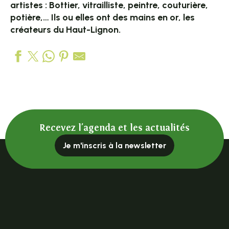
artistes : Bottier, vitrailliste, peintre, couturière,
potière,… Ils ou elles ont des mains en or, les
créateurs du Haut-Lignon.
Cintrafil - Edmond & Fils
L'art en transparence, Elisabeth Cuffel
Imprimerie Cheyne éditeur : maison d'édition de poésie et
Perd pas le fil
Recevez l'agenda et les actualités
Communauté des Diaconesses - Artisanat
Romy Deygas Joaillerie
Je m'inscris à la newsletter
Espace d'art contemporain les Roches
Cré'ateliers du Haut-Lignon
Tence Espace Culturel
Karen Petit I Céramique
L'atelier de Damezsazsa
Fredorganisation