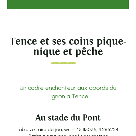
Tence et ses coins pique-
nique et pêche
Un cadre enchanteur aux abords du
Lignon à Tence
Au stade du Pont
tables et aire de jeu, wc – 45.115076, 4.285224.