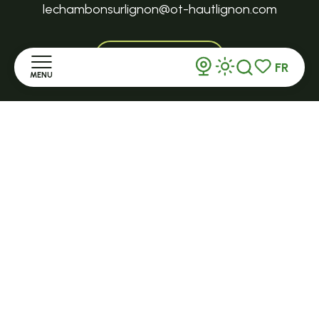
lechambonsurlignon@ot-hautlignon.com
+ 33 (0)4 71 59 71 56
FR
MENU
Recherche
Voir les favor
Ouvert toute l'année et 7j/7 en saison
Accueil
TENCE
32 Grande Rue - 43190
Découvrir
tence@ot-hautlignon.com
+ 33 (0)4 71 59 71 56
Séjourner
S'informer
Ouvert en saison
LE MAZET-SAINT-VOY