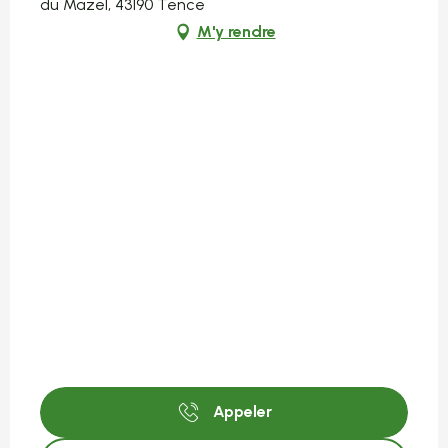
du Mazel, 43190 Tence
M'y rendre
Appeler