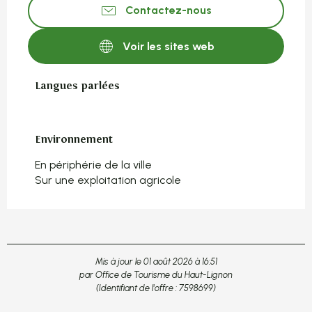
Contactez-nous
Voir les sites web
Langues parlées
Langues parlées
Environnement
Environnement
En périphérie de la ville
Sur une exploitation agricole
Mis à jour le 01 août 2026 à 16:51
par Office de Tourisme du Haut-Lignon
(Identifiant de l'offre :
7598699
)