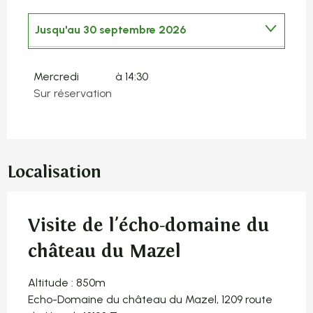
Jusqu'au
30 septembre 2026
Mercredi 8 avril 2026
Mercredi
à 14:30
Sur réservation
Mercredi 15 avril 2026
Du
17 octobre 2026
au
1 novembre 2026
Localisation
Visite de l'écho-domaine du
château du Mazel
Altitude : 850m
Echo-Domaine du château du Mazel, 1209 route