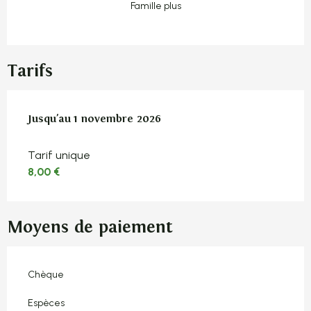
Famille plus
Tarifs
Du
Jusqu'au
4 avril 2026
1 novembre 2026
au
1 novembre 2026
Tarif unique
8,00 €
Moyens de paiement
Chèque
Espèces