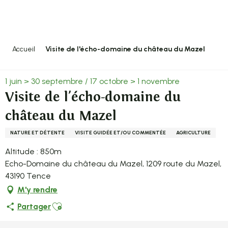
Aller
au
contenu
principal
Accueil
Visite de l'écho-domaine du château du Mazel
1 juin > 30 septembre / 17 octobre > 1 novembre
Visite de l'écho-domaine du
château du Mazel
NATURE ET DÉTENTE
VISITE GUIDÉE ET/OU COMMENTÉE
AGRICULTURE
Altitude : 850m
Echo-Domaine du château du Mazel, 1209 route du Mazel,
43190 Tence
M'y rendre
Ajouter aux favoris
Partager