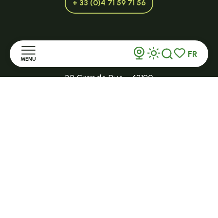
+ 33 (0)4 71 59 71 56
Ouvert toute l'année et 7j/7 en saison
FR
TENCE
MENU
Recherche
Voir les favor
32 Grande Rue - 43190
tence@ot-hautlignon.com
Accueil
+ 33 (0)4 71 59 71 56
Découvrir
Ouvert en saison
Séjourner
LE MAZET-SAINT-VOY
Halle Fermière
S'informer
place des droits de l'Homme