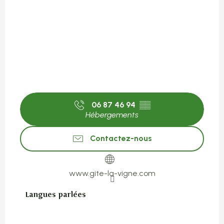
06 87 46 94
▒▒
Hébergements
Contactez-nous
www.gite-la-vigne.com
Langues parlées
Langues parlées