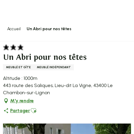
Aller
au
contenu
principal
Accueil
Un Abri pour nos têtes
Un Abri pour nos têtes
MEUBLÉ ET GÎTE
MEUBLÉ INDÉPENDANT
Altitude : 1000m
443 route des Saliques, Lieu-dit La Vigne, 43400 Le
Chambon-sur-Lignon
M'y rendre
Ajouter aux favoris
Partager