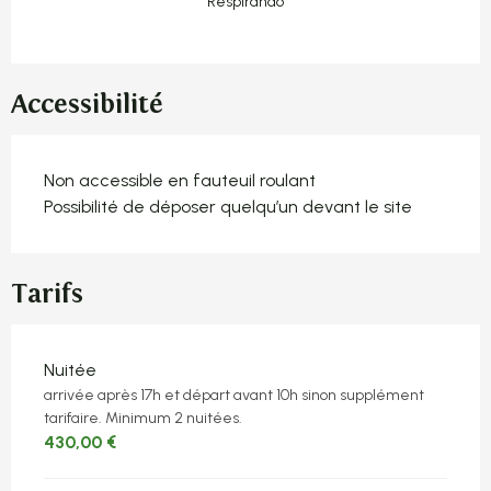
Respirando
Accessibilité
Non accessible en fauteuil roulant
Possibilité de déposer quelqu’un devant le site
Tarifs
Tarifs 2026
Nuitée
arrivée après 17h et départ avant 10h sinon supplément
tarifaire. Minimum 2 nuitées.
430,00 €