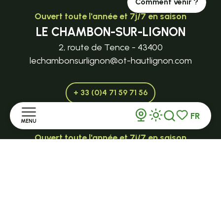
Comment venir ?
Ouvert toute l'année et 7j/7 en saison
LE CHAMBON-SUR-LIGNON
2, route de Tence - 43400
lechambonsurlignon@ot-hautlignon.com
+ 33 (0)4 71 59 71 56
FR
MENU
Recherche
Voir les favor
Ouvert toute l'année et 7j/7 en saison
TENCE
Accueil
32 Grande Rue - 43190
tence@ot-hautlignon.com
Découvrir
+ 33 (0)4 71 59 71 56