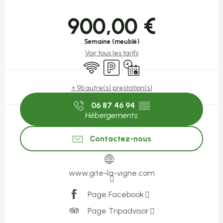
Ouverture et coordonnées
900,00 €
Semaine (meublé)
Voir tous les tarifs
WiFi
Parking
Uniquement sur réservatio
+ 96 autre(s) prestation(s)
06 87 46 94
▒▒
Hébergements
Contactez-nous
www.gite-la-vigne.com
Page Facebook
Page Tripadvisor