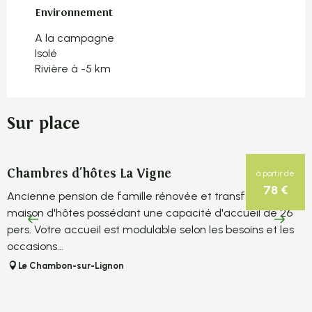
Environnement
Environnement
A la campagne
Isolé
Rivière à -5 km
Sur place
Chambres d'hôtes La Vigne
B
à partir de
78
€
Ancienne pension de famille rénovée et transformée en
L
maison d'hôtes possédant une capacité d'accueil de 26
n
pers. Votre accueil est modulable selon les besoins et les
m
occasions...
Le Chambon-sur-Lignon