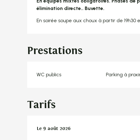
En équipes mixtes obligatoires. Phases de p
élimination directe.. Buvette.
En soirée soupe aux choux à partir de 19h30 e
Prestations
WC publics
Parking à prox
Tarifs
Le
Le
9 août 2026
9 août 2026