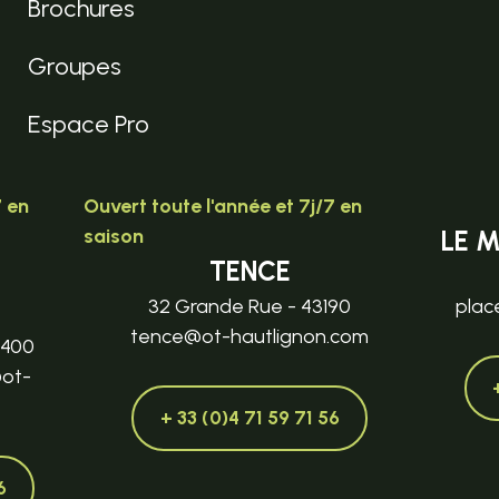
Brochures
Groupes
Espace Pro
7 en
Ouvert toute l'année et 7j/7 en
saison
LE 
TENCE
32 Grande Rue - 43190
plac
tence@ot-hautlignon.com
3400
@ot-
+ 33 (0)4 71 59 71 56
6