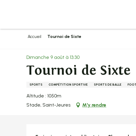
Aller
au
contenu
principal
Accueil
Tournoi de Sixte
Dimanche 9 août à 13:30
Tournoi de Sixte
SPORTS
COMPÉTITION SPORTIVE
SPORTS DE BALLE
FOOT
Altitude : 1050m
Stade, Saint-Jeures
M'y rendre
Description