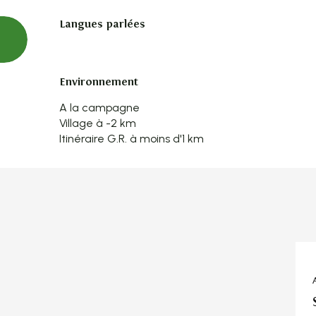
Langues parlées
Langues parlées
Environnement
Environnement
A la campagne
Village à -2 km
Itinéraire G.R. à moins d'1 km