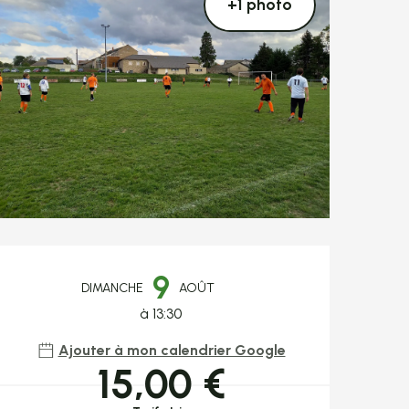
+1 photo
Ouverture et coo
9
DIMANCHE
AOÛT
à 13:30
Ajouter à mon calendrier Google
15,00 €