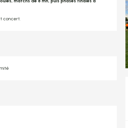
oules, matchs de 8 mn, puis phases finales à 
t concert.
imité