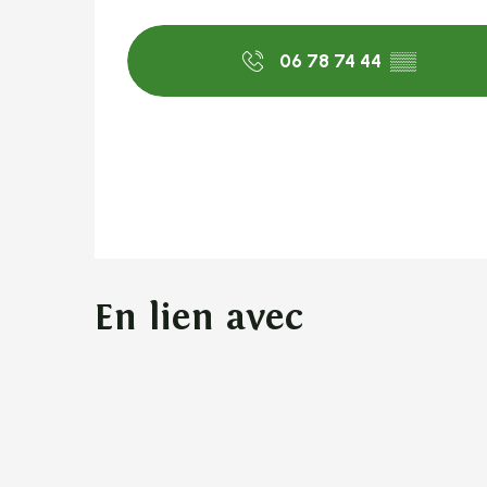
06 78 74 44
▒▒
En lien avec