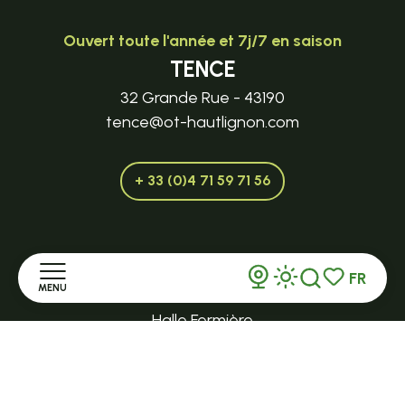
Ouvert toute l'année et 7j/7 en saison
TENCE
32 Grande Rue - 43190
tence@ot-hautlignon.com
+ 33 (0)4 71 59 71 56
Ouvert en saison
FR
LE MAZET-SAINT-VOY
MENU
Recherche
Voir les favor
Halle Fermière
place des droits de l'Homme
Accueil
+ 33 (0)4 71 59 71 56