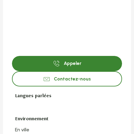
Appeler
Contactez-nous
Langues parlées
Langues parlées
Environnement
Environnement
En ville