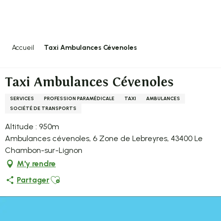
Aller
au
contenu
principal
Accueil
Taxi Ambulances Cévenoles
Taxi Ambulances Cévenoles
SERVICES
PROFESSION PARAMÉDICALE
TAXI
AMBULANCES
SOCIÉTÉ DE TRANSPORTS
Altitude : 950m
Ambulances cévenoles, 6 Zone de Lebreyres, 43400 Le
Chambon-sur-Lignon
M'y rendre
Ajouter aux favoris
Partager