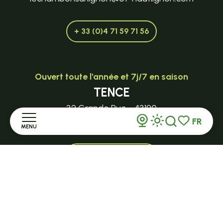
+ 33 (0)4 71 59 71 56
Ouvert toute l'année et 7j/7 en saison
TENCE
32 Grande Rue - 43190
FR
tence@ot-hautlignon.com
MENU
Recherche
Voir les favor
+ 33 (0)4 71 59 71 56
Accueil
Ouvert en saison
Découvrir
LE MAZET-SAINT-VOY