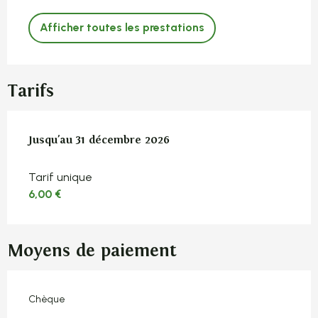
Afficher toutes les prestations
Tarifs
Du
Jusqu'au
1 février 2026
31 décembre 2026
au
31 décembre 2026
Tarif unique
6,00 €
Moyens de paiement
Chèque