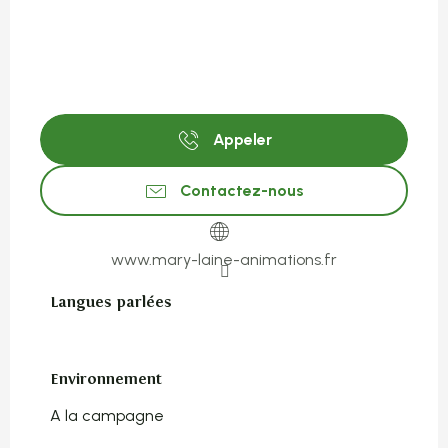
Appeler
Contactez-nous
www.mary-laine-animations.fr
Langues parlées
Langues parlées
Environnement
Environnement
A la campagne