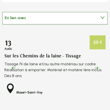
En lien avec
Sur place
13
2
25
€
Août
Ao
Sur les Chemins de la laine - Tissage
Su
Tissage fil de laine et/ou autre matériau sur cadre.
Ti
Réalisation à emporter. Matériel et matière 1ère inclus.
Ré
Dès 8 ans.
Dè
Mazet-Saint-Voy