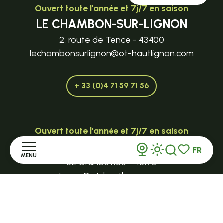
Ouvert toute l'année et 7j/7 en saison
LE CHAMBON-SUR-LIGNON
2, route de Tence - 43400
lechambonsurlignon@ot-hautlignon.com
+ 33 (0)4 71 59 71 56
Ouvert toute l'année et 7j/7 en saison
TENCE
FR
MENU
Recherche
Voir les favor
32 Grande Rue - 43190
tence@ot-hautlignon.com
Accueil
+ 33 (0)4 71 59 71 56