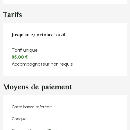
Tarifs
Du
Jusqu'au
14 avril 2026
27 octobre 2026
au
27 octobre 2026
Tarif unique
85,00 €
Accompagnateur non requis.
Moyens de paiement
Carte bancaire/crédit
Chèque