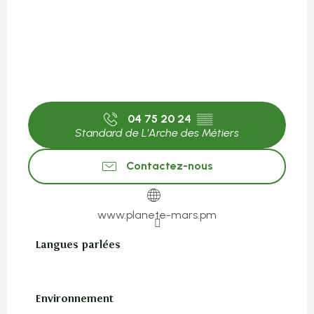
04 75 20 24
▒▒
Standard de L'Arche des Métiers
Contactez-nous
www.planete-mars.pm
Langues parlées
Langues parlées
Environnement
Environnement