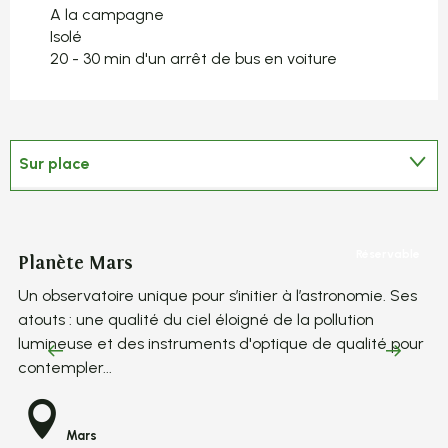
A la campagne
Isolé
20 - 30 min d'un arrêt de bus en voiture
Sur place
En lien avec
Réservable
Planète Mars
Vi
Un observatoire unique pour s’initier à l’astronomie. Ses
Un
atouts : une qualité du ciel éloigné de la pollution
at
lumineuse et des instruments d'optique de qualité pour
lu
contempler...
co
Mars