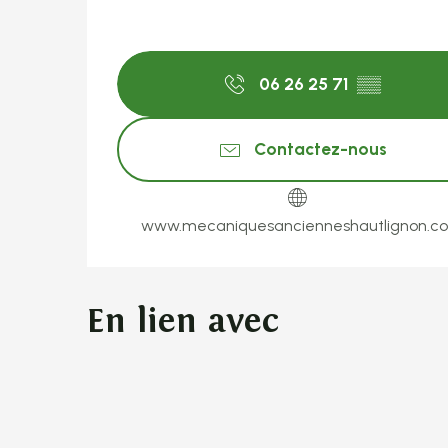
06 26 25 71
▒▒
Contactez-nous
www.mecaniquesancienneshautlignon.c
En lien avec