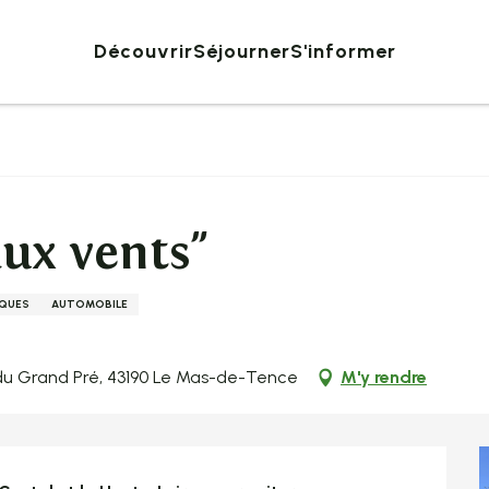
Découvrir
Séjourner
S'informer
ux vents"
IQUES
AUTOMOBILE
e du Grand Pré, 43190 Le Mas-de-Tence
M'y rendre