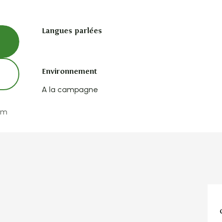
Langues parlées
Langues parlées
Environnement
Environnement
A la campagne
om