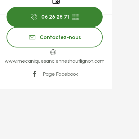
06 26 25 71
▒▒
Contactez-nous
www.mecaniquesancienneshautlignon.com
Page Facebook