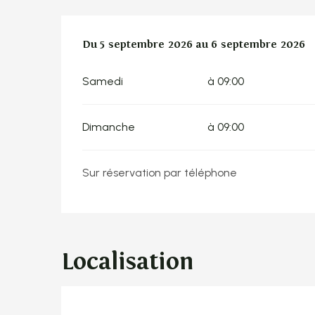
Du
Du
5 septembre 2026
5 septembre 2026
au
au
6 septembre 2026
6 septembre 2026
Samedi
à 09:00
Dimanche
à 09:00
Sur réservation par téléphone
Localisation