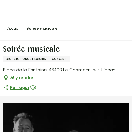
Aller
au
contenu
principal
Accueil
Soirée musicale
Soirée musicale
DISTRACTIONS ET LOISIRS
CONCERT
Place de la Fontaine, 43400 Le Chambon-sur-Lignon
M'y rendre
Ajouter aux favoris
Partager