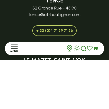
TENCE
32 Grande Rue - 43190
tence@ot-hautlignon.com
+ 33 (0)4 71 59 71 56
FR
MENU
Ouvert en saison
Recherche
Voir les favor
LE MAZET-SAINT-VOY
Halle Fermière
Accueil
place des droits de l'Homme
Découvrir
+ 33 (0)4 71 59 71 56
Séjourner