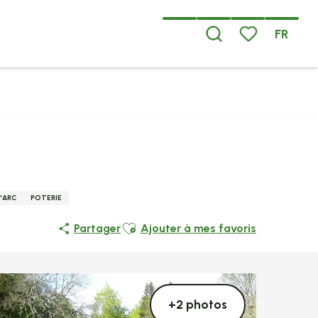
FR
Recherche
Voir les favoris
L'ARC
POTERIE
Ajouter aux favoris
Partager
Ajouter à mes favoris
+2 photos