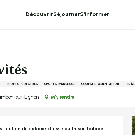
Découvrir
Séjourner
S'informer
vités
N
SPORTS PÉDESTRES
SPORTS D'ADRESSE
COURSE D'ORIENTATION
TIR À 
hambon-sur-Lignon
M'y rendre
onstruction de cabane,chasse au trésor, balade 