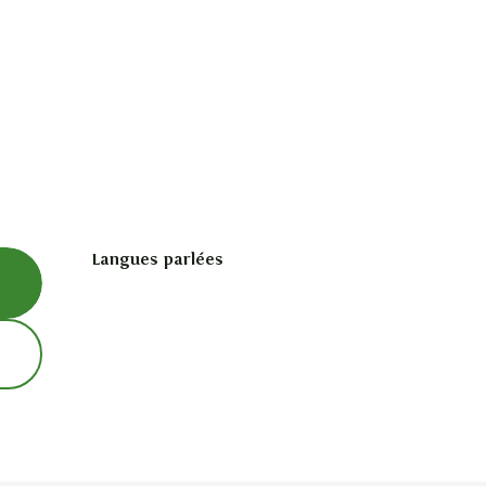
Langues parlées
Langues parlées