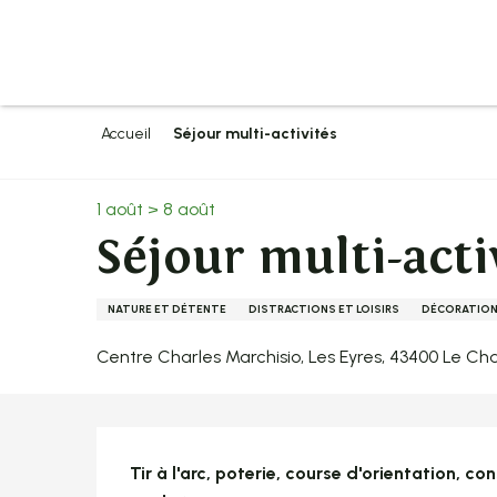
Aller
au
contenu
principal
Accueil
Séjour multi-activités
1 août > 8 août
Séjour multi-acti
NATURE ET DÉTENTE
DISTRACTIONS ET LOISIRS
DÉCORATIO
Centre Charles Marchisio, Les Eyres, 43400 Le C
Description
Tir à l'arc, poterie, course d'orientation, c