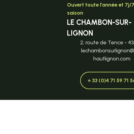
Ouvert toute l'année et 7j/
saison
LE CHAMBON-SUR-
LIGNON
2, route de Tence - 4
lechambonsurlignon
hautlignon.com
+ 33 (0)4 71 59 71 5