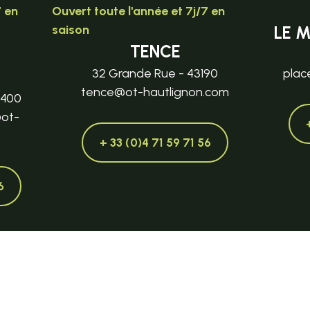
7 en
Ouvert toute l'année et 7j/7 en
saison
LE 
TENCE
32 Grande Rue - 43190
plac
tence@ot-hautlignon.com
3400
@ot-
+ 33 (0)4 71 59 71 56
6