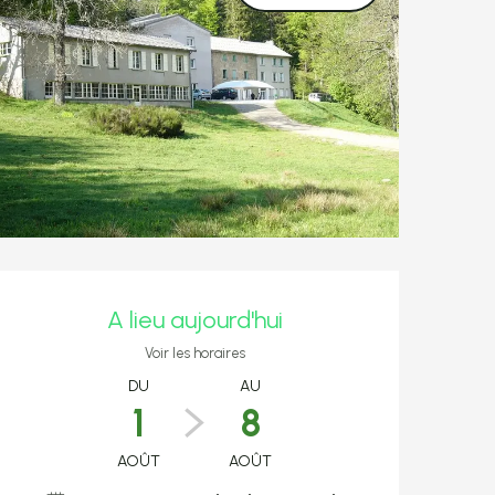
Ouverture et coo
A lieu aujourd'hui
Voir les horaires
DU
AU
1
8
AOÛT
AOÛT