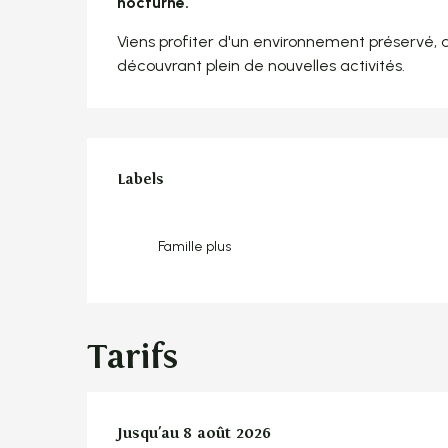
nocturne.
Viens profiter d'un environnement préservé, 
découvrant plein de nouvelles activités.
Offres de pres
Labels
Labels
Famille plus
Tarifs
Du
Jusqu'au
1 août 2026
8 août 2026
au
8 août 2026