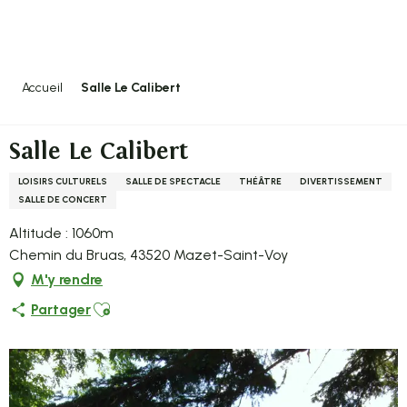
Aller
au
contenu
principal
Accueil
Salle Le Calibert
Salle Le Calibert
LOISIRS CULTURELS
SALLE DE SPECTACLE
THÉÂTRE
DIVERTISSEMENT
SALLE DE CONCERT
Altitude : 1060m
Chemin du Bruas, 43520 Mazet-Saint-Voy
M'y rendre
Ajouter aux favoris
Partager