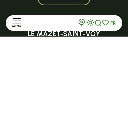
FR
Ouvert en saison
MENU
Recherche
Voir les favor
LE MAZET-SAINT-VOY
Halle Fermière
Accueil
place des droits de l'Homme
Découvrir
+ 33 (0)4 71 59 71 56
Séjourner
S'informer