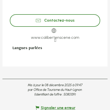
Contactez-nous
www.calibertenscene.com
Langues parlées
Langues parlées
Mis à jour le 08 décembre 2025 à 09:47
par Office de Tourisme du Haut-Lignon
(Identifiant de l'offre :
5080139
)
Signaler une erreur