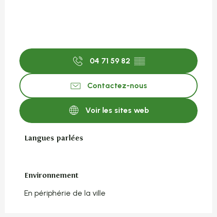
04 71 59 82
▒▒
Contactez-nous
Voir les sites web
Langues parlées
Langues parlées
Environnement
Environnement
En périphérie de la ville