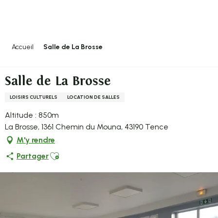
Aller
au
contenu
principal
Accueil
Salle de La Brosse
Salle de La Brosse
LOISIRS CULTURELS
LOCATION DE SALLES
Altitude : 850m
La Brosse, 1361 Chemin du Mouna, 43190 Tence
M'y rendre
Ajouter aux favoris
Partager