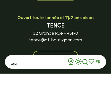
Ouvert toute l'année et 7j/7 en saison
TENCE
32 Grande Rue - 43190
tence@ot-hautlignon.com
+ 33 (0)4 71 59 71 56
FR
MENU
Recherche
Voir les favor
Ouvert en saison
Accueil
LE MAZET-SAINT-VOY
Halle Fermière
place des droits de l'Homme
Découvrir