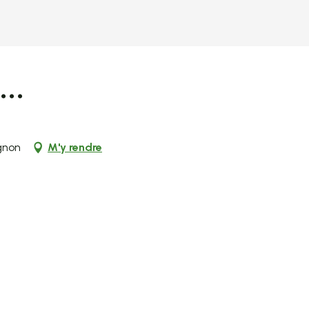
..
gnon
M'y rendre