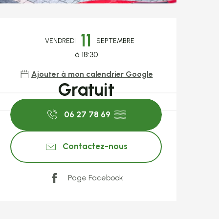
Ouverture et coo
11
VENDREDI
SEPTEMBRE
à 18:30
Ajouter à mon calendrier Google
Gratuit
06 27 78 69
▒▒
Contactez-nous
Page Facebook