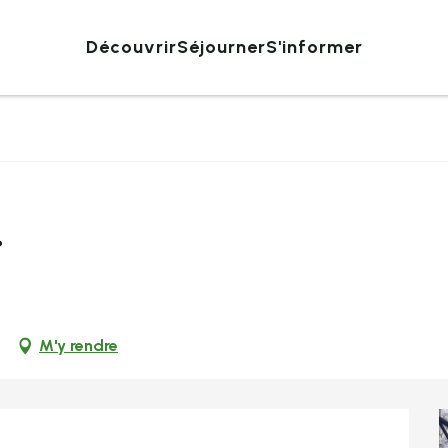
Découvrir
Séjourner
S'informer
.
M'y rendre