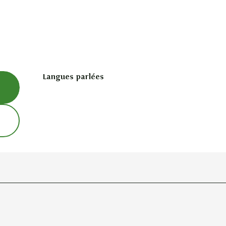
Langues parlées
Langues parlées