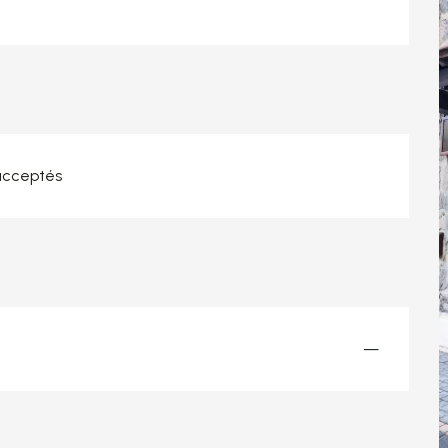
acceptés
—