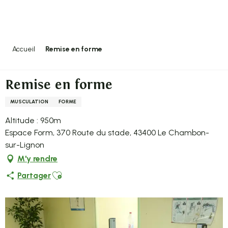
Aller
au
contenu
principal
Accueil
Remise en forme
Remise en forme
MUSCULATION
FORME
Altitude : 950m
Espace Form, 370 Route du stade, 43400 Le Chambon-
sur-Lignon
M'y rendre
Ajouter aux favoris
Partager