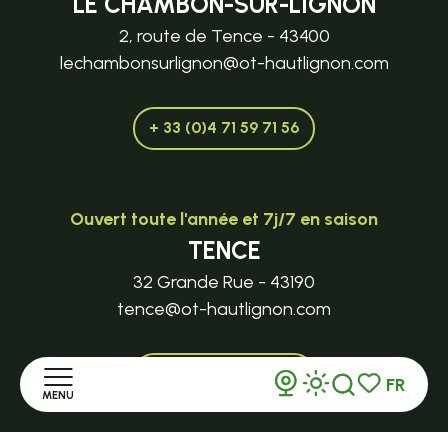
LE CHAMBON-SUR-LIGNON
2, route de Tence - 43400
lechambonsurlignon@ot-hautlignon.com
+ 33 (0)4 71 59 71 56
Ouvert toute l'année et 7j/7 en saison
TENCE
32 Grande Rue - 43190
tence@ot-hautlignon.com
+ 33 (0)4 71 59 71 56
FR
MENU
Recherche
Voir les favor