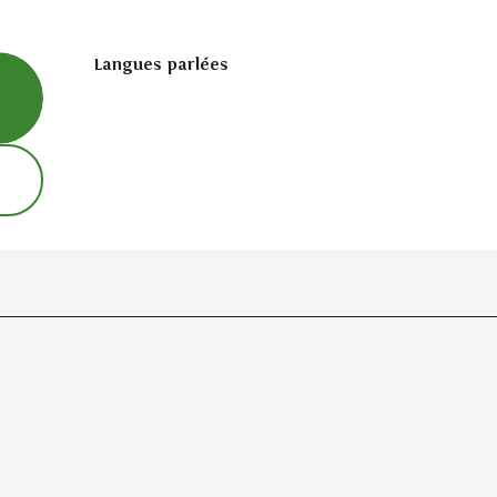
Langues parlées
Langues parlées