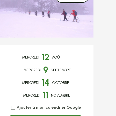
Ouverture et coo
12
MERCREDI
AOÛT
9
MERCREDI
SEPTEMBRE
14
MERCREDI
OCTOBRE
11
MERCREDI
NOVEMBRE
Ajouter à mon calendrier Google