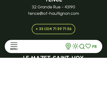
32 Grande Rue - 43190
tence@ot-hautlignon.com
+ 33 (0)4 71 59 71 56
FR
MENU
Ouvert en saison
Recherche
Voir les favor
LE MAZET-SAINT-VOY
Halle Fermière
Accueil
place des droits de l'Homme
Découvrir
+ 33 (0)4 71 59 71 56
Séjourner