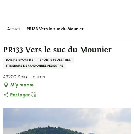
Aller
au
contenu
principal
Accueil
PR133 Vers le suc du Mounier
PR133 Vers le suc du Mounier
LOISIRS SPORTIFS
SPORTS PÉDESTRES
ITINÉRAIRE DE RANDONNÉE PÉDESTRE
43200 Saint-Jeures
M'y rendre
Ajouter aux favoris
Partager