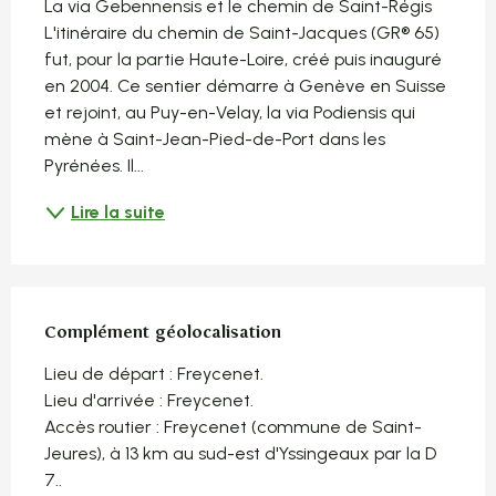
La via Gebennensis et le chemin de Saint-Régis 
L'itinéraire du chemin de Saint-Jacques (GR® 65) 
fut, pour la partie Haute-Loire, créé puis inauguré 
en 2004. Ce sentier démarre à Genève en Suisse 
et rejoint, au Puy-en-Velay, la via Podiensis qui 
mène à Saint-Jean-Pied-de-Port dans les 
Pyrénées. Il...
Lire la suite
Complément géolocalisation
Complément géolocalisation
Lieu de départ : Freycenet.

Lieu d'arrivée : Freycenet.

Accès routier : Freycenet (commune de Saint-
Jeures), à 13 km au sud-est d'Yssingeaux par la D 
7..
