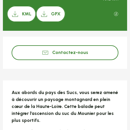
Documentation
SECTI
KML
GPX
Ouverture et coordonnées
Contactez-nous
Description
Aux abords du pays des Sucs, vous serez amené 
à découvrir un paysage montagnard en plein 
cœur de la Haute-Loire. Cette balade peut 
intégrer l’ascension du suc du Mounier pour les 
plus sportifs.