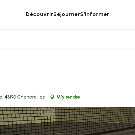
Découvrir
Séjourner
S'informer
te, 43190 Chenereilles
M'y rendre