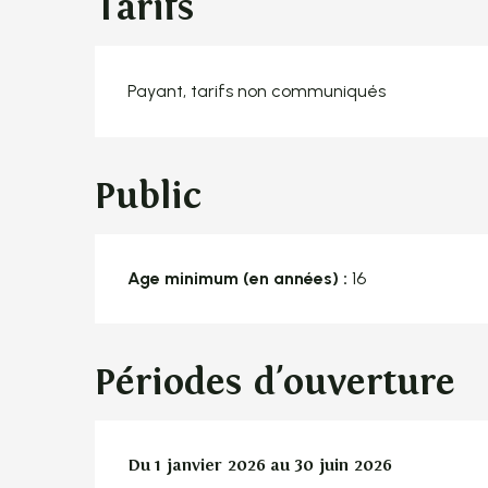
Tarifs
Payant, tarifs non communiqués
Public
Age minimum (en années) :
16
Périodes d'ouverture
Du
Du
1 janvier 2026
1 janvier 2026
au
au
30 juin 2026
30 juin 2026