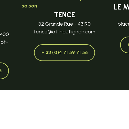
saison
LE 
TENCE
32 Grande Rue - 43190
plac
tence@ot-hautlignon.com
3400
@ot-
+ 33 (0)4 71 59 71 56
6