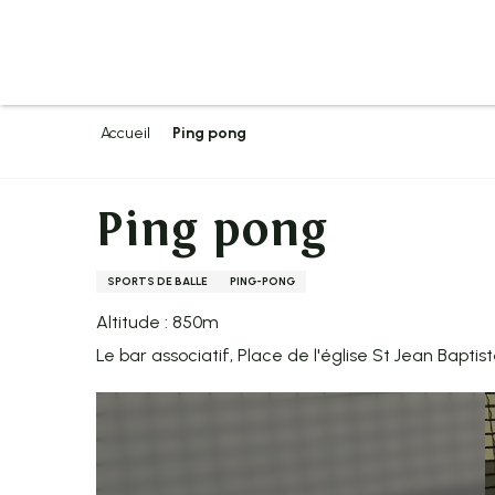
Aller
au
contenu
principal
Accueil
Ping pong
Ping pong
SPORTS DE BALLE
PING-PONG
Altitude : 850m
Le bar associatif, Place de l'église St Jean Baptis