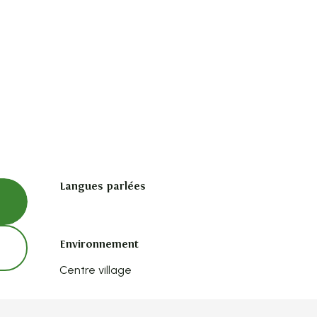
Langues parlées
Langues parlées
Environnement
Environnement
Centre village