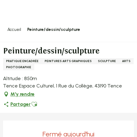
Aller
au
contenu
principal
Accueil
Peinture/dessin/sculpture
Peinture/dessin/sculpture
PRATIQUE ENCADRÉE
PEINTURES ARTS GRAPHIQUES
SCULPTURE
ARTS
PHOTOGRAPHIE
Altitude : 850m
Tence Espace Culturel, 1 Rue du Collège, 43190 Tence
M'y rendre
Ajouter aux favoris
Partager
Ouverture et coordonnées
Fermé aujourd'hui