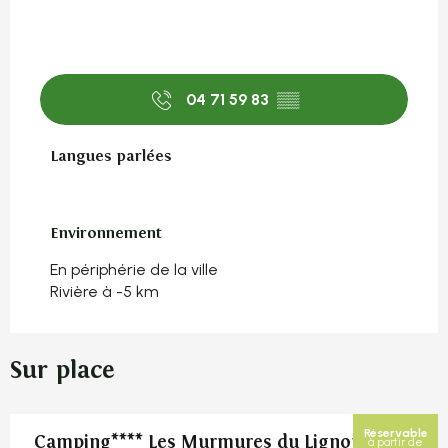
04 71 59 83
▒▒
Langues parlées
Langues parlées
Environnement
Environnement
En périphérie de la ville
Rivière à -5 km
Sur place
Réservable
Camping**** Les Murmures du Lignon
à partir de