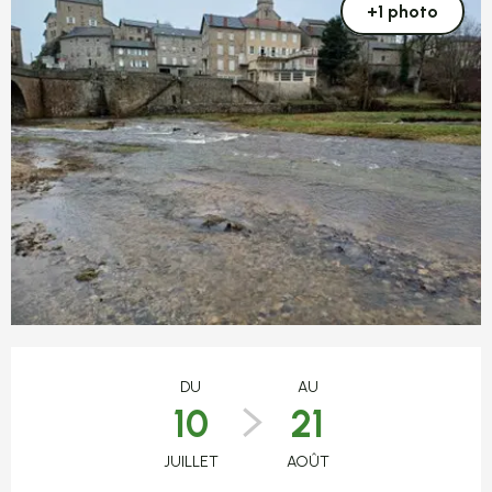
+1 photo
Ouverture et coordonnées
DU
AU
10
21
JUILLET
AOÛT