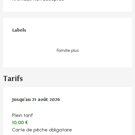
Offres de prestations
Labels
Labels
Famille plus
Tarifs
Du
Jusqu'au
10 juillet 2026
21 août 2026
au
21 août 2026
Plein tarif
10,00 €
Carte de pêche obligatoire