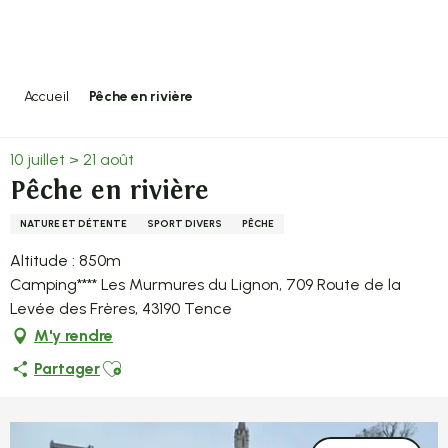
Aller
au
contenu
principal
Accueil
Pêche en rivière
10 juillet > 21 août
Pêche en rivière
NATURE ET DÉTENTE
SPORT DIVERS
PÊCHE
Altitude : 850m
Camping**** Les Murmures du Lignon, 709 Route de la
Levée des Frères, 43190 Tence
M'y rendre
Ajouter aux favoris
Partager