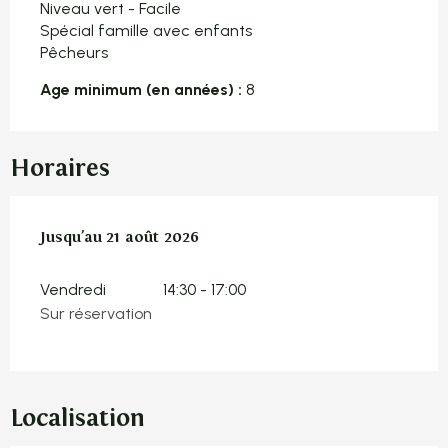
Niveau vert - Facile
Spécial famille avec enfants
Pêcheurs
Age minimum (en années) :
8
Horaires
Du
Jusqu'au
10 juillet 2026
21 août 2026
au
21 août 2026
Vendredi
14:30 - 17:00
Sur réservation
Localisation