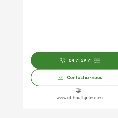
04 71 59 71
▒▒
Contactez-nous
www.ot-hautlignon.com