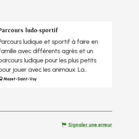
Parcours ludo-sportif
Parcours ludique et sportif à faire en
mille avec différents agrès et un
parcours ludique pour les plus petits
pour jouer avec les animaux. La
chapelle St Voy est à 5...
Mazet-Saint-Voy
Signaler une erreur