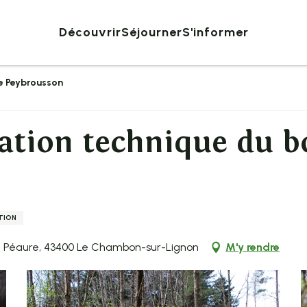
Découvrir
Séjourner
S'informer
de Peybrousson
tation technique du b
TION
de Péaure, 43400 Le Chambon-sur-Lignon
M'y rendre