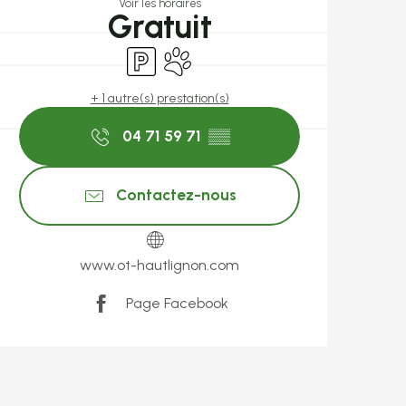
Voir les horaires
Gratuit
Parking
Animaux acceptés
+ 1 autre(s) prestation(s)
04 71 59 71
▒▒
Contactez-nous
www.ot-hautlignon.com
Page Facebook