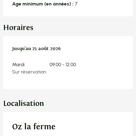
Age minimum (en années) :
7
Horaires
Du
Jusqu'au
7 juillet 2026
25 août 2026
au
25 août 2026
Mardi
09:00 - 12:00
Sur réservation
Localisation
Oz la ferme