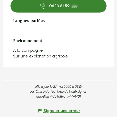
06 10 81 59
▒▒
Langues parlées
Langues parlées
Environnement
Environnement
A la campagne
Sur une exploitation agricole
Mis à jour le 27 mai 2026 à 09:15
par Office de Tourisme du Haut-Lignon
(Identifiant de l'offre :
7477440
)
Signaler une erreur