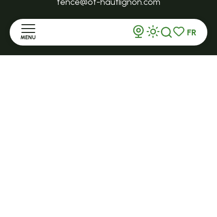
tence@ot-hautlignon.com
FR
+ 33 (0)4 71 59 71 56
MENU
Recherche
Voir les favor
Accueil
Ouvert en saison
LE MAZET-SAINT-VOY
Halle Fermière
Découvrir
place des droits de l'Homme
Séjourner
+ 33 (0)4 71 59 71 56
S'informer