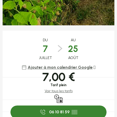
Ouverture et coordonnées
DU
AU
7
25
JUILLET
AOÛT
Ajouter à mon calendrier Google
7,00 €
Tarif plein
Voir tous les tarifs
Uniquement sur réservation
06 10 81 59
▒▒