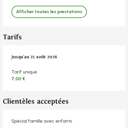
Afficher toutes les prestations
Tarifs
Du
Jusqu'au
7 juillet 2026
25 août 2026
au
25 août 2026
Tarif unique
7,00 €
Clientèles acceptées
Spécial famille avec enfants