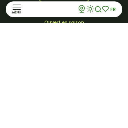
FR
MENU
Recherche
Voir les favor
Ouvert en saison
LE MAZET-SAINT-VOY
Accueil
Halle Fermière
place des droits de l'Homme
Découvrir
+ 33 (0)4 71 59 71 56
Séjourner
S'informer