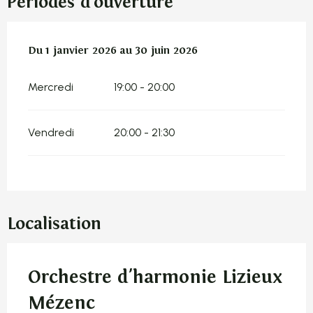
Périodes d'ouverture
Du
Du
1 janvier 2026
1 janvier 2026
au
au
30 juin 2026
30 juin 2026
Mercredi
19:00 - 20:00
Vendredi
20:00 - 21:30
Localisation
Orchestre d'harmonie Lizieux
Mézenc