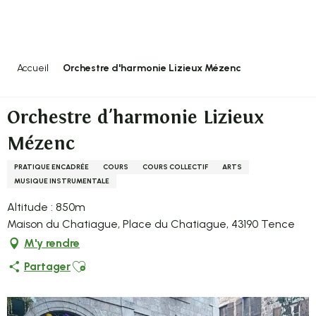
Aller
au
contenu
principal
Accueil
Orchestre d'harmonie Lizieux Mézenc
Orchestre d'harmonie Lizieux
Mézenc
PRATIQUE ENCADRÉE
COURS
COURS COLLECTIF
ARTS
MUSIQUE INSTRUMENTALE
Altitude : 850m
Maison du Chatiague, Place du Chatiague, 43190 Tence
M'y rendre
Ajouter aux favoris
Partager