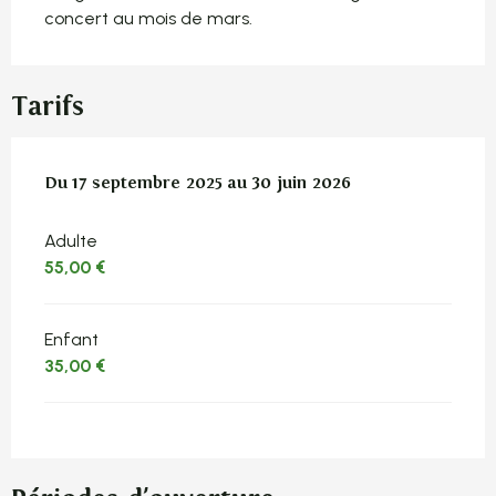
concert au mois de mars.
Tarifs
Du
Du
17 septembre 2025
17 septembre 2025
au
au
30 juin 2026
30 juin 2026
Adulte
55,00 €
Enfant
35,00 €