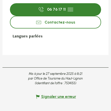
06 76 17 11
▒▒
Contactez-nous
Langues parlées
Langues parlées
Mis à jour le 27 septembre 2025 à 16:21
par Office de Tourisme du Haut-Lignon
(Identifiant de l'offre :
7534155
)
Signaler une erreur