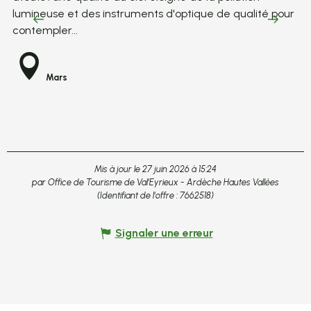
lumineuse et des instruments d'optique de qualité pour
lu
contempler...
co
Mars
Mis à jour le 27 juin 2026 à 15:24
par Office de Tourisme de Val'Eyrieux - Ardèche Hautes Vallées
(Identifiant de l'offre :
7662518
)
Signaler une erreur