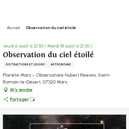
Aller
au
contenu
principal
Accueil
Observation du ciel étoilé
Jeudi 6 août à 21:30 / Mardi 18 août à 21:30 / ...
Observation du ciel étoilé
DISTRACTIONS ET LOISIRS
ASTRONOMIE
Planète Mars – Observatoire Hubert Reeves, Saint-
Romain-le-Désert, 07320 Mars
M'y rendre
Ajouter aux favoris
Partager