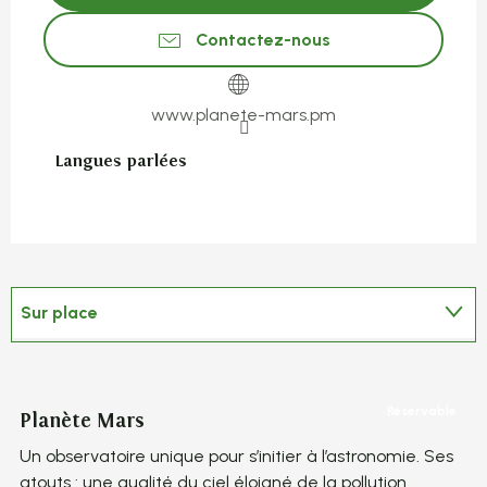
Contactez-nous
www.planete-mars.pm
Langues parlées
Langues parlées
Sur place
En lien avec
Réservable
Planète Mars
Vi
Un observatoire unique pour s’initier à l’astronomie. Ses
Un
atouts : une qualité du ciel éloigné de la pollution
at