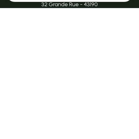
Recherche
32 Grande Rue - 43190
tence@ot-hautlignon.com
Accueil
+ 33 (0)4 71 59 71 56
Découvrir
Ouvert en saison
Séjourner
LE MAZET-SAINT-VOY
Halle Fermière
S'informer
place des droits de l'Homme
+ 33 (0)4 71 59 71 56