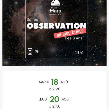
Ouverture et coordonnées
18
MARDI
AOÛT
à 21:30
20
JEUDI
AOÛT
à 21:30