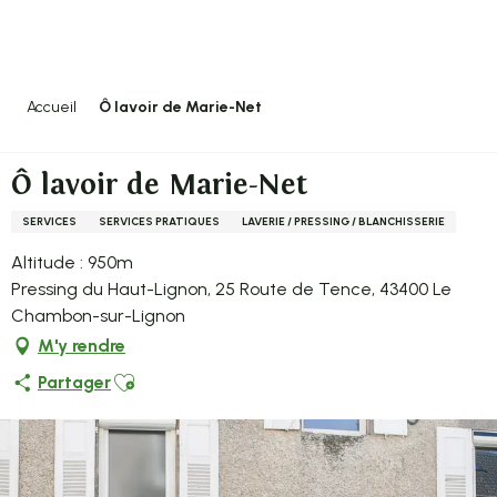
Aller
au
contenu
principal
Accueil
Ô lavoir de Marie-Net
Ô lavoir de Marie-Net
SERVICES
SERVICES PRATIQUES
LAVERIE / PRESSING / BLANCHISSERIE
Altitude : 950m
Pressing du Haut-Lignon, 25 Route de Tence, 43400 Le
Chambon-sur-Lignon
M'y rendre
Ajouter aux favoris
Partager