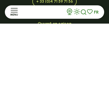
+ 33 (0)4 71 59 71 56
FR
MENU
Recherche
Voir les favor
Ouvert en saison
LE MAZET-SAINT-VOY
Accueil
Halle Fermière
place des droits de l'Homme
Découvrir
+ 33 (0)4 71 59 71 56
Séjourner
S'informer