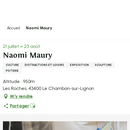
Aller
au
contenu
principal
Accueil
Naomi Maury
21 juillet > 23 août
Naomi Maury
CULTURE
DISTRACTIONS ET LOISIRS
EXPOSITION
SCULPTURE
POTERIE
Altitude : 950m
Les Roches, 43400 Le Chambon-sur-Lignon
M'y rendre
Ajouter aux favoris
Partager