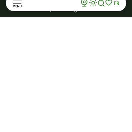
32 Grande Rue - 43190
FR
MENU
tence@ot-hautlignon.com
Recherche
Voir les favor
Accueil
+ 33 (0)4 71 59 71 56
Découvrir
Ouvert en saison
LE MAZET-SAINT-VOY
Séjourner
Halle Fermière
place des droits de l'Homme
S'informer
+ 33 (0)4 71 59 71 56