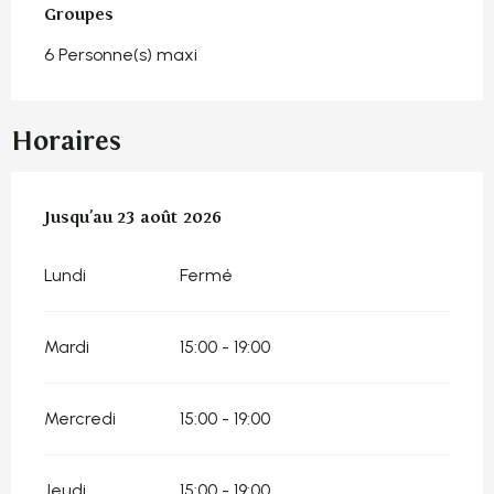
Groupes
Groupes
6 Personne(s) maxi
Horaires
Du
Jusqu'au
21 juillet 2026
23 août 2026
au
23 août 2026
Lundi
Fermé
Mardi
15:00 - 19:00
Mercredi
15:00 - 19:00
Jeudi
15:00 - 19:00