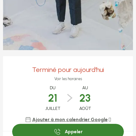
Ouverture et coordonnées
Terminé pour aujourd'hui
Voir les horaires
DU
AU
21
23
JUILLET
AOÛT
Ajouter à mon calendrier Google
Appeler