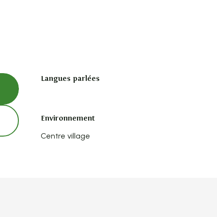
Langues parlées
Langues parlées
Environnement
Environnement
Centre village