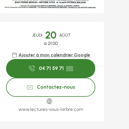
Ouverture et coo
20
JEUDI
AOÛT
à 21:00
Ajouter à mon calendrier Google
04 71 59 71
▒▒
Contactez-nous
www.lectures-sous-larbre.com