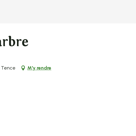
arbre
0 Tence
M'y rendre