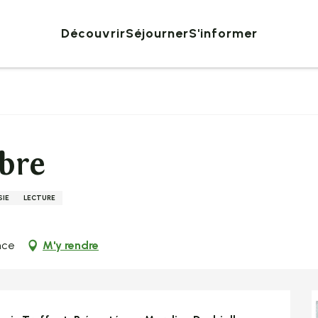
Découvrir
Séjourner
S'informer
rbre
SIE
LECTURE
nce
M'y rendre