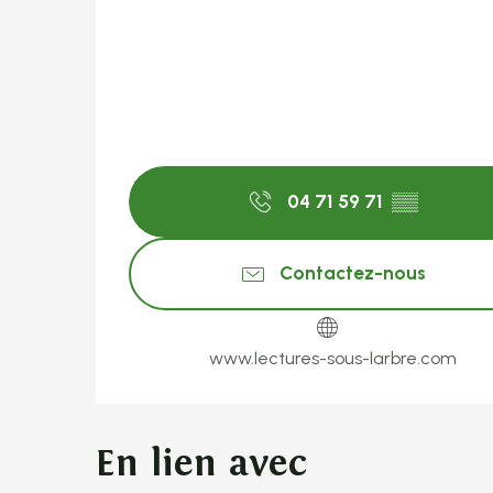
04 71 59 71
▒▒
Contactez-nous
www.lectures-sous-larbre.com
En lien avec