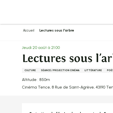
Aller
au
contenu
principal
Accueil
Lectures sous l'arbre
Jeudi 20 août à 21:00
Lectures sous l'a
CULTURE
SÉANCE / PROJECTION CINÉMA
LITTÉRATURE
POÉ
Altitude : 850m
Cinéma Tence, 8 Rue de Saint-Agrève, 43190 Te
Description