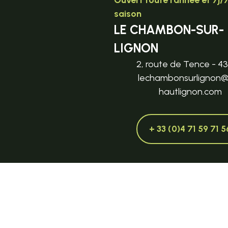
Ouvert toute l'année et 7j/
saison
LE CHAMBON-SUR-
LIGNON
2, route de Tence - 4
lechambonsurlignon
hautlignon.com
+ 33 (0)4 71 59 71 5