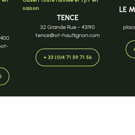
7 en
Ouvert toute l'année et 7j/7 en
saison
LE 
TENCE
32 Grande Rue - 43190
plac
tence@ot-hautlignon.com
3400
@ot-
+ 33 (0)4 71 59 71 56
6