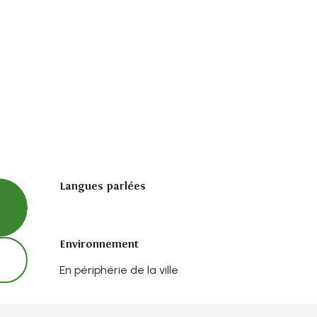
Langues parlées
Langues parlées
Environnement
Environnement
En périphérie de la ville