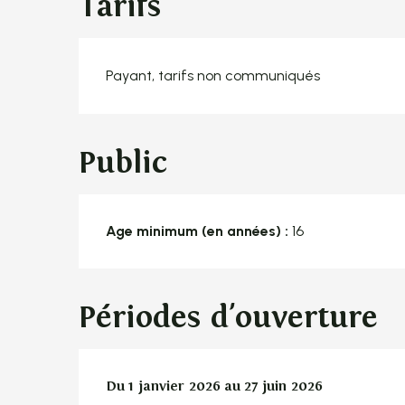
Tarifs
Payant, tarifs non communiqués
Public
Age minimum (en années) :
16
Périodes d'ouverture
Du
Du
1 janvier 2026
1 janvier 2026
au
au
27 juin 2026
27 juin 2026