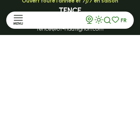
Ouvert toute l'année et 7j/7 en saison
TENCE
FR
32 Grande Rue - 43190
MENU
Recherche
Voir les favor
tence@ot-hautlignon.com
Accueil
+ 33 (0)4 71 59 71 56
Découvrir
Ouvert en saison
LE MAZET-SAINT-VOY
Séjourner
Halle Fermière
place des droits de l'Homme
S'informer
+ 33 (0)4 71 59 71 56