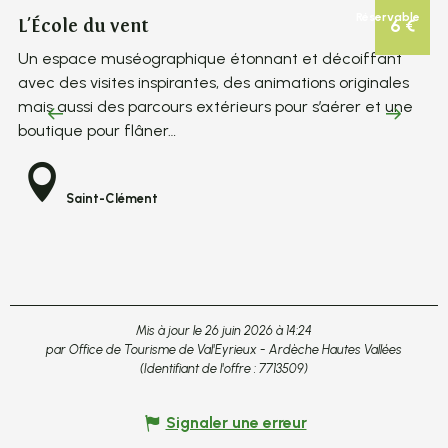
Réservable
6
€
L'École du vent
Vi
Un espace muséographique étonnant et décoiffant
L’
avec des visites inspirantes, des animations originales
ét
mais aussi des parcours extérieurs pour s’aérer et une
an
boutique pour flâner…
po
Saint-Clément
Mis à jour le 26 juin 2026 à 14:24
par Office de Tourisme de Val'Eyrieux - Ardèche Hautes Vallées
(Identifiant de l'offre :
7713509
)
Signaler une erreur