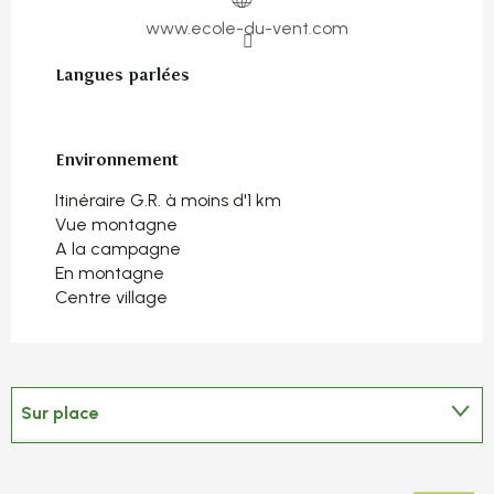
www.ecole-du-vent.com
Langues parlées
Langues parlées
Environnement
Environnement
Itinéraire G.R. à moins d'1 km
Vue montagne
A la campagne
En montagne
Centre village
Sur place
En lien avec