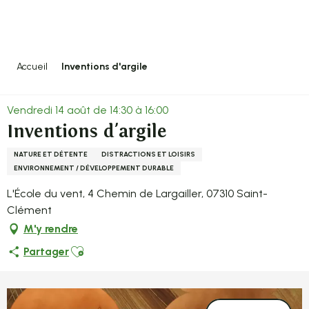
Aller
au
contenu
principal
Accueil
Inventions d'argile
Vendredi 14 août de 14:30 à 16:00
Inventions d'argile
NATURE ET DÉTENTE
DISTRACTIONS ET LOISIRS
ENVIRONNEMENT / DÉVELOPPEMENT DURABLE
L'École du vent, 4 Chemin de Largailler, 07310 Saint-
Clément
M'y rendre
Ajouter aux favoris
Partager