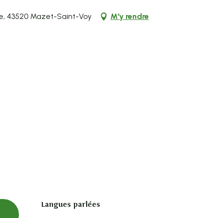
me, 43520 Mazet-Saint-Voy
M'y rendre
Langues parlées
Langues parlées