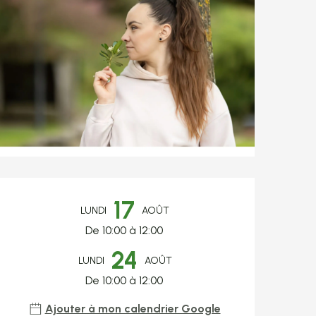
Ouverture et coo
17
LUNDI
AOÛT
De 10:00 à 12:00
24
LUNDI
AOÛT
De 10:00 à 12:00
Ajouter à mon calendrier Google