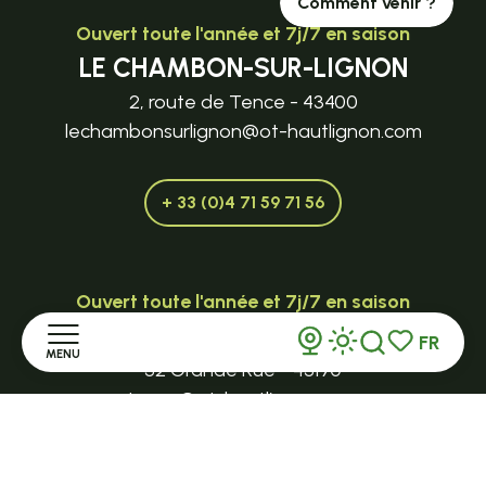
Comment venir ?
Ouvert toute l'année et 7j/7 en saison
LE CHAMBON-SUR-LIGNON
2, route de Tence - 43400
lechambonsurlignon@ot-hautlignon.com
+ 33 (0)4 71 59 71 56
Ouvert toute l'année et 7j/7 en saison
TENCE
FR
MENU
Recherche
Voir les favor
32 Grande Rue - 43190
tence@ot-hautlignon.com
Accueil
+ 33 (0)4 71 59 71 56