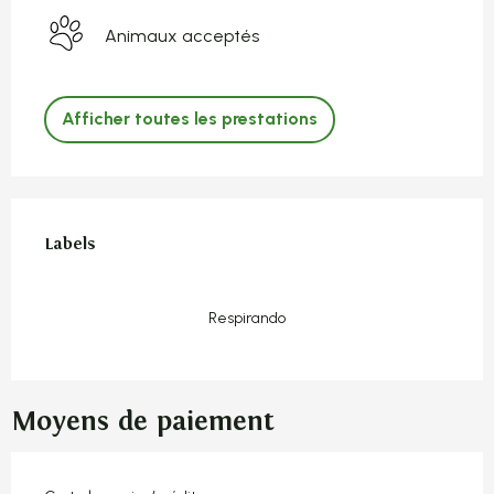
Animaux acceptés
Afficher toutes les prestations
Offres de prestations
Labels
Labels
Respirando
Moyens de paiement