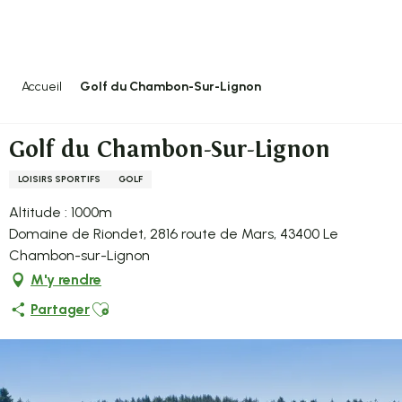
Aller
au
contenu
principal
Accueil
Golf du Chambon-Sur-Lignon
Golf du Chambon-Sur-Lignon
LOISIRS SPORTIFS
GOLF
Altitude : 1000m
Domaine de Riondet, 2816 route de Mars, 43400 Le
Chambon-sur-Lignon
M'y rendre
Ajouter aux favoris
Partager