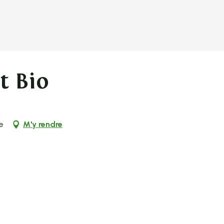
t Bio
e
M'y rendre