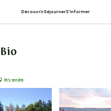
Découvrir
Séjourner
S'informer
Bio
M'y rendre