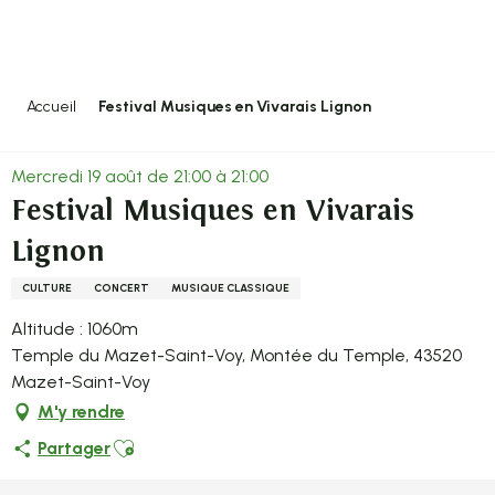
Aller
au
contenu
principal
Accueil
Festival Musiques en Vivarais Lignon
Mercredi 19 août de 21:00 à 21:00
Festival Musiques en Vivarais
Lignon
CULTURE
CONCERT
MUSIQUE CLASSIQUE
Altitude : 1060m
Temple du Mazet-Saint-Voy, Montée du Temple, 43520
Mazet-Saint-Voy
M'y rendre
Ajouter aux favoris
Partager