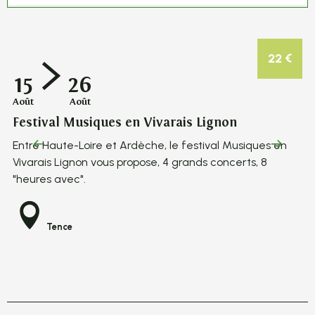
En lien avec
1
22
€
Ao
15
26
Fe
Août
Août
"U
Festival Musiques en Vivarais Lignon
vo
Entre Haute-Loire et Ardèche, le festival Musiques en
Ga
Vivarais Lignon vous propose, 4 grands concerts, 8
Ba
"heures avec".
Tence