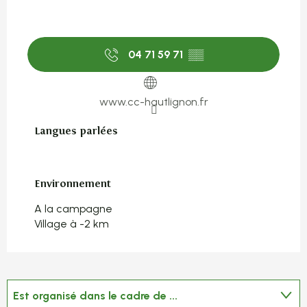
04 71 59 71
▒▒
www.cc-hautlignon.fr
Langues parlées
Langues parlées
Environnement
Environnement
A la campagne
Village à -2 km
Est organisé dans le cadre de ...