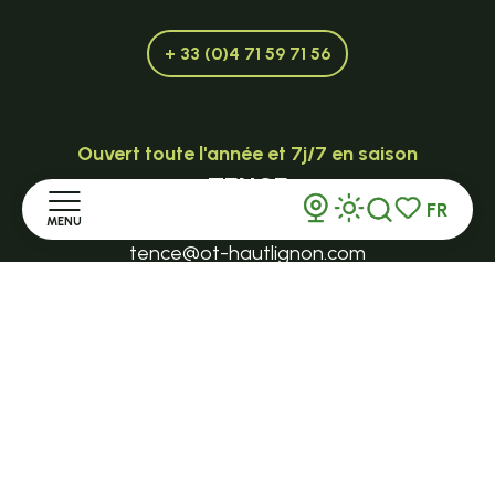
+ 33 (0)4 71 59 71 56
Ouvert toute l'année et 7j/7 en saison
TENCE
FR
32 Grande Rue - 43190
MENU
Recherche
Voir les favor
tence@ot-hautlignon.com
Accueil
+ 33 (0)4 71 59 71 56
Découvrir
Ouvert en saison
LE MAZET-SAINT-VOY
Séjourner