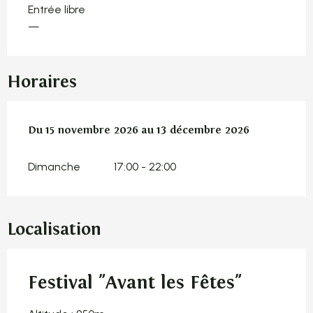
Entrée libre
—
Horaires
Du
Du
15 novembre 2026
15 novembre 2026
au
au
13 décembre 2026
13 décembre 2026
Dimanche
17:00 - 22:00
Localisation
Festival "Avant les Fêtes"