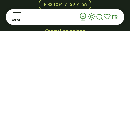
+ 33 (0)4 71 59 71 56
FR
MENU
Recherche
Voir les favor
Ouvert en saison
LE MAZET-SAINT-VOY
Accueil
Halle Fermière
place des droits de l'Homme
Découvrir
+ 33 (0)4 71 59 71 56
Séjourner
S'informer