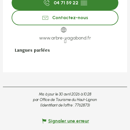
04 71 59 22
▒▒
Contactez-nous
www.arbre-vagabond.fr
Langues parlées
Langues parlées
Mis à jour le 30 avril 2026 à 10:28
par Office de Tourisme du Haut-Lignon
(Identifiant de l'offre :
7762873
)
Signaler une erreur