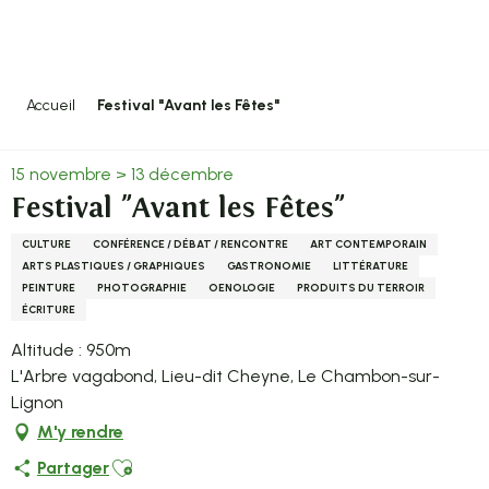
Aller
au
contenu
principal
Accueil
Festival "Avant les Fêtes"
15 novembre > 13 décembre
Festival "Avant les Fêtes"
CULTURE
CONFÉRENCE / DÉBAT / RENCONTRE
ART CONTEMPORAIN
ARTS PLASTIQUES / GRAPHIQUES
GASTRONOMIE
LITTÉRATURE
PEINTURE
PHOTOGRAPHIE
OENOLOGIE
PRODUITS DU TERROIR
ÉCRITURE
Altitude : 950m
L'Arbre vagabond, Lieu-dit Cheyne, Le Chambon-sur-
Lignon
M'y rendre
Ajouter aux favoris
Partager