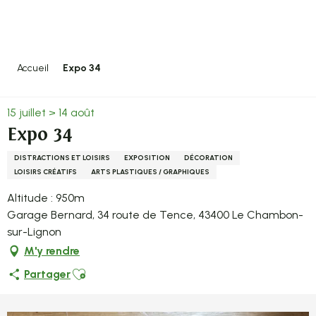
Aller
au
contenu
principal
Accueil
Expo 34
15 juillet > 14 août
Expo 34
DISTRACTIONS ET LOISIRS
EXPOSITION
DÉCORATION
LOISIRS CRÉATIFS
ARTS PLASTIQUES / GRAPHIQUES
Altitude : 950m
Garage Bernard, 34 route de Tence, 43400 Le Chambon-
sur-Lignon
M'y rendre
Ajouter aux favoris
Partager