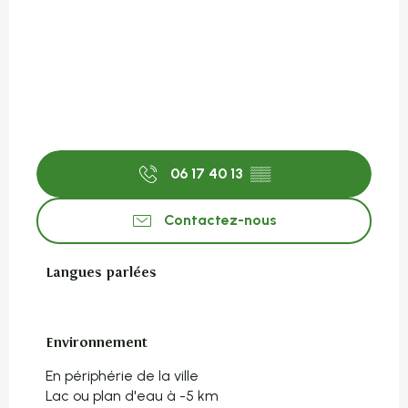
06 17 40 13
▒▒
Contactez-nous
Langues parlées
Langues parlées
Environnement
Environnement
En périphérie de la ville
Lac ou plan d'eau à -5 km