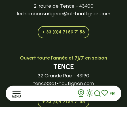
2, route de Tence - 43400
lechambonsurlignon@ot-hautlignon.com
+ 33 (0)4 71 59 71 56
Ouvert toute l'année et 7j/7 en saison
TENCE
32 Grande Rue - 43190
tence@ot-hautlignon.com
FR
MENU
Recherche
Voir les favor
+ 33 (0)4 71 59 71 56
Accueil