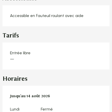
Accessible en fauteuil roulant avec aide
Tarifs
Entrée libre
—
Horaires
Du
Jusqu'au
15 juillet 2026
14 août 2026
au
14 août 2026
Lundi
Fermé