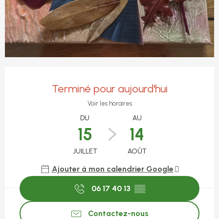
Ouverture et coordonnées
Terminé pour aujourd'hui
Voir les horaires
DU
AU
15
14
JUILLET
AOÛT
Ajouter à mon calendrier Google
06 17 40 13
▒▒
Contactez-nous