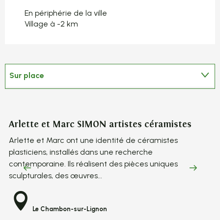
En périphérie de la ville
Village à -2 km
Sur place
En lien avec
Arlette et Marc SIMON artistes céramistes
S
Arlette et Marc ont une identité de céramistes
Le
plasticiens, installés dans une recherche
re
contemporaine. Ils réalisent des pièces uniques
en
sculpturales, des œuvres...
mo
Le Chambon-sur-Lignon