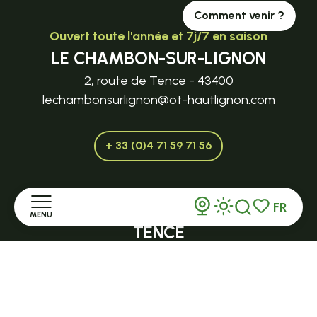
Comment venir ?
Ouvert toute l'année et 7j/7 en saison
LE CHAMBON-SUR-LIGNON
2, route de Tence - 43400
lechambonsurlignon@ot-hautlignon.com
+ 33 (0)4 71 59 71 56
FR
Ouvert toute l'année et 7j/7 en saison
MENU
Recherche
Voir les favor
TENCE
32 Grande Rue - 43190
Accueil
tence@ot-hautlignon.com