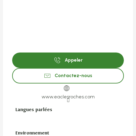
Appeler
Contactez-nous
www.eaclesroches.com
Langues parlées
Langues parlées
Environnement
Environnement