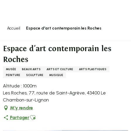
Aller
au
contenu
principal
Accueil
Espace d'art contemporain les Roches
Espace d'art contemporain les
Roches
MUSÉE
BEAUX ARTS
ARTS ET CULTURE
ARTS PLASTIQUES
PEINTURE
SCULPTURE
MUSIQUE
Altitude : 1000m
Les Roches, 77, route de Saint-Agrève, 43400 Le
Chambon-sur-Lignon
M'y rendre
Ajouter aux favoris
Partager