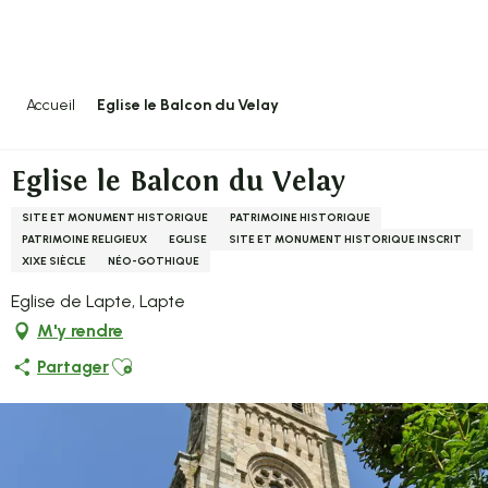
Aller
au
contenu
principal
Accueil
Eglise le Balcon du Velay
Eglise le Balcon du Velay
SITE ET MONUMENT HISTORIQUE
PATRIMOINE HISTORIQUE
PATRIMOINE RELIGIEUX
EGLISE
SITE ET MONUMENT HISTORIQUE INSCRIT
XIXE SIÈCLE
NÉO-GOTHIQUE
Eglise de Lapte, Lapte
M'y rendre
Ajouter aux favoris
Partager