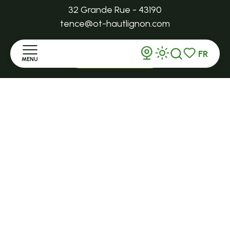
32 Grande Rue - 43190
tence@ot-hautlignon.com
FR
+ 33 (0)4 71 59 71 56
MENU
Recherche
Voir les favor
Accueil
Ouvert en saison
LE MAZET-SAINT-VOY
Découvrir
Halle Fermière
place des droits de l'Homme
Séjourner
+ 33 (0)4 71 59 71 56
S'informer