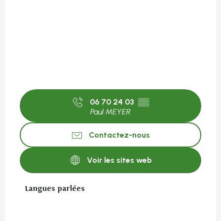
06 70 24 03
▒▒
Paul MEYER
Contactez-nous
Voir les sites web
Langues parlées
Langues parlées